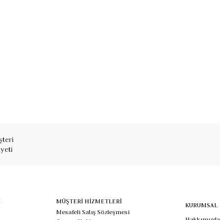
teri
yeti
İ
MÜŞTERİ HİZMETLERİ
KURUMSAL
Mesafeli Satış Sözleşmesi
Hakkımızda