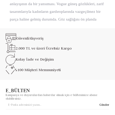
anlayışının da bir yansıması. Vogue güneş gözlükleri, zarif
tasarımlarıyla kadınların gardıroplarında vazgeçilmez bir
parça haline gelmiş durumda. Göz sağlığını ön planda
tutan kaliteli malzemeleri ve trend detaylarıyla dikkat
çeken marka, geniş bir kullanıcı kitlesine hitap ediyor. Peki
Güvenli
Alışveriş
Vogue marka güneş gözlükleri gerçekten kaliteli mi ve
2.000 TL ve üzeri
Ücretsiz Kargo
hangi model sizin tarzınızı yansıtıyor?
Vogue Güneş Gözlükleri Kaliteli Mi?
Kolay İade ve
Değişim
Vogue marka güneş gözlükleri kaliteli mi sorusu, markayla
%100 Müşteri
Memnuniyeti
ilk kez tanışanların en çok merak ettiği konu. Luxottica
Group bünyesinde üretilen Vogue, Ray-Ban ve Prada gibi
dev markalarla aynı kalite standartlarını paylaşıyor.
E_BÜLTEN
Kampanya ve duyurulardan haberdar olmak için e-bültenimize abone
Camlarında kullanılan UV400 koruma teknolojisi,
olabilirsiniz.
gözlerinizi zararlı ultraviyole ışınlarına karşı tam koruma
Gönder
sağlıyor. Çerçeve malzemelerinde ise hafif ama dayanıklı