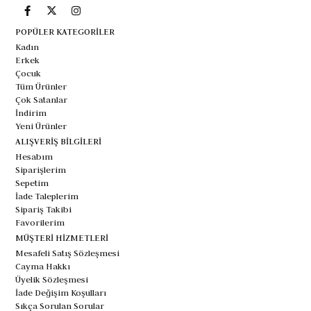
asetat ve metal alaşımlar tercih ediliyor.
POPÜLER KATEGORİLER
Deneyimlerime göre, Vogue'un fiyat-performans dengesi
Kadın
oldukça makul. Premium markalara göre daha uygun
Erkek
Çocuk
fiyatlı olmasına rağmen kaliteden ödün vermiyor. Menteşe
Tüm Ürünler
sistemleri sağlam, cam kaplamaları uzun ömürlü ve genel
Çok Satanlar
İndirim
işçilik kalitesi yüksek. Özellikle kadın güneş gözlüğü
Yeni Ürünler
kategorisinde sunduğu çeşitlilik, her yüz tipine ve tarza
ALIŞVERİŞ BİLGİLERİ
Hesabım
uygun seçenekler barındırıyor.
Siparişlerim
Hangi Yüz Şekline Hangi Model Uygun?
Sepetim
İade Taleplerim
Yüz yapınıza göre doğru Vogue kadın güneş gözlükleri
Sipariş Takibi
seçmek, görünümünüzü belirgin şekilde etkiliyor. Oval
Favorilerim
MÜŞTERİ HİZMETLERİ
yüzler neredeyse her modelle uyumlu olsa da, cat-eye
Mesafeli Satış Sözleşmesi
çerçeveler feminen çizgileri daha da vurguluyor. Yuvarlak
Cayma Hakkı
Üyelik Sözleşmesi
yüz hatlarına sahipseniz köşeli ve dikdörtgen formlar
İade Değişim Koşulları
yüzünüzü daha uzun göstermekte etkili oluyor. Kare çene
Sıkça Sorulan Sorular