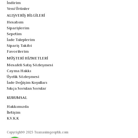
İndirim
Yeni Ürünler
ALIŞVERİŞ BİLGİLERİ
Hesabım
Siparişlerim
Sepetim
İade Taleplerim
Sipariş Takibi
Favorilerim
MÜŞTERİ HİZMETLERİ
Mesafeli Satış Sözleşmesi
Cayma Hakkı
Üyelik Sözleşmesi
İade Değişim Koşulları
Sıkça Sorulan Sorular
KURUMSAL
Hakkımızda
İletişim
K.V.K.K
Copyright© 2025 Tuanasimgeoptik.com