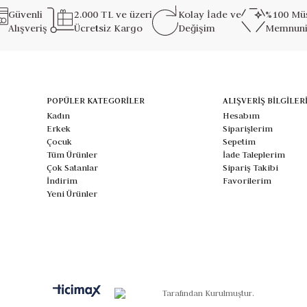
Güvenli
2.000 TL ve üzeri
Kolay İade ve
%100 Müş
Alışveriş
Ücretsiz Kargo
Değişim
Memnuni
POPÜLER KATEGORİLER
ALIŞVERİŞ BİLGİLER
Kadın
Hesabım
Erkek
Siparişlerim
Çocuk
Sepetim
Tüm Ürünler
İade Taleplerim
Çok Satanlar
Sipariş Takibi
İndirim
Favorilerim
Yeni Ürünler
Tarafından Kurulmuştur.