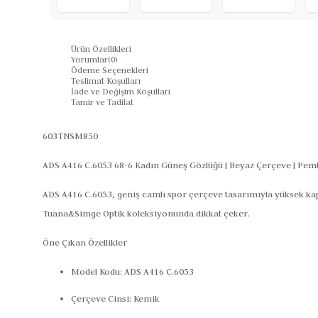
Ürün Özellikleri
Yorumlar
(0)
Ödeme Seçenekleri
Teslimat Koşulları
İade ve Değişim Koşulları
Tamir ve Tadilat
603TNSM850
ADS A416 C.6053 68-6 Kadın Güneş Gözlüğü | Beyaz Çerçeve | Pe
ADS A416 C.6053, geniş camlı spor çerçeve tasarımıyla yüksek ka
Tuana&Simge Optik koleksiyonunda dikkat çeker.
Öne Çıkan Özellikler
Model Kodu:
ADS A416 C.6053
Çerçeve Cinsi:
Kemik