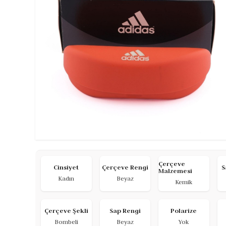
Çerçeve
Cinsiyet
Çerçeve Rengi
S
Malzemesi
Kadın
Beyaz
Kemik
Çerçeve Şekli
Sap Rengi
Polarize
Bombeli
Beyaz
Yok