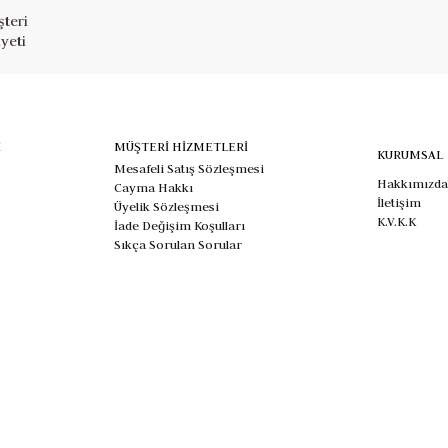
teri
yeti
İ
MÜŞTERİ HİZMETLERİ
KURUMSAL
Mesafeli Satış Sözleşmesi
Hakkımızda
Cayma Hakkı
İletişim
Üyelik Sözleşmesi
K.V.K.K
İade Değişim Koşulları
Sıkça Sorulan Sorular