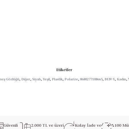
Etiketler
er stile uyum sağlar.
neş Gözlüğü
,
Diğer
,
Siyah
,
Yeşil
,
Plastik
,
Polarize
,
8680277108665
,
BEN-X
,
Kadın
,
Güvenli
2.000 TL ve üzeri
Kolay İade ve
%100 Müş