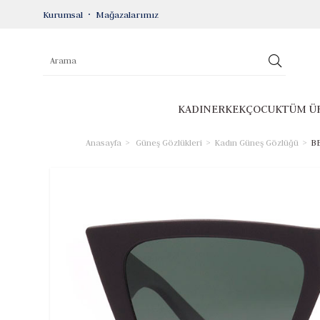
Kurumsal
Mağazalarımız
KADIN
ERKEK
ÇOCUK
TÜM Ü
Anasayfa
Güneş Gözlükleri
Kadın Güneş Gözlüğü
BE