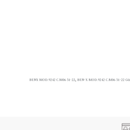
Sap Uzunluğu: 150
Çerçeve Şekli: Çekik
Polarize Özelliği: Var
Cinsiyet: Kadın
Menşei: Türkiye
Kullanım Alanı: Günlük kullanım, açık hava
Doğal şıklığıyla öne çıkan bu model, Tuana&Simge Optik farkıyla h
BENX MOD.9242 C.M06 51-22
,
BEN-X MOD.9242 C.M06 51-22 Gü