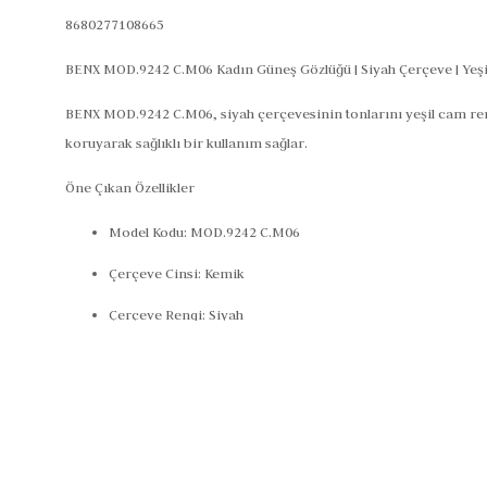
8680277108665
BENX MOD.9242 C.M06 Kadın Güneş Gözlüğü | Siyah Çerçeve | Yeşil
BENX MOD.9242 C.M06, siyah çerçevesinin tonlarını yeşil cam reng
koruyarak sağlıklı bir kullanım sağlar.
Öne Çıkan Özellikler
Model Kodu: MOD.9242 C.M06
Çerçeve Cinsi: Kemik
Çerçeve Rengi: Siyah
Cam Rengi: Yeşil
Cam Özelliği: Polarize
Cam Genişliği: 51 mm
Köprü Mesafesi: 22 mm