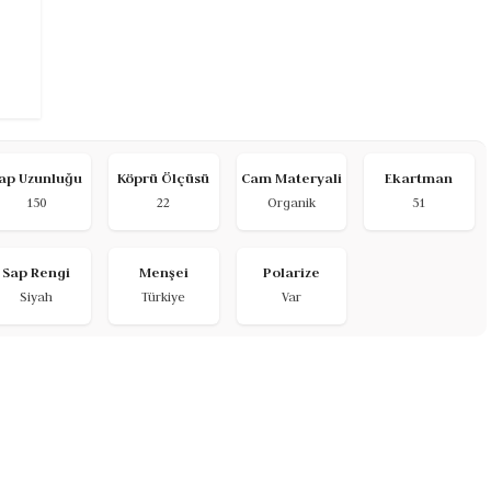
ap Uzunluğu
Köprü Ölçüsü
Cam Materyali
Ekartman
150
22
Organik
51
Sap Rengi
Menşei
Polarize
Siyah
Türkiye
Var