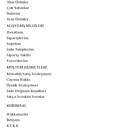
Tüm Ürünler
Çok Satanlar
İndirim
Yeni Ürünler
ALIŞVERİŞ BİLGİLERİ
Hesabım
Siparişlerim
Sepetim
İade Taleplerim
Sipariş Takibi
Favorilerim
MÜŞTERİ HİZMETLERİ
Mesafeli Satış Sözleşmesi
Cayma Hakkı
Üyelik Sözleşmesi
İade Değişim Koşulları
Sıkça Sorulan Sorular
KURUMSAL
Hakkımızda
İletişim
K.V.K.K