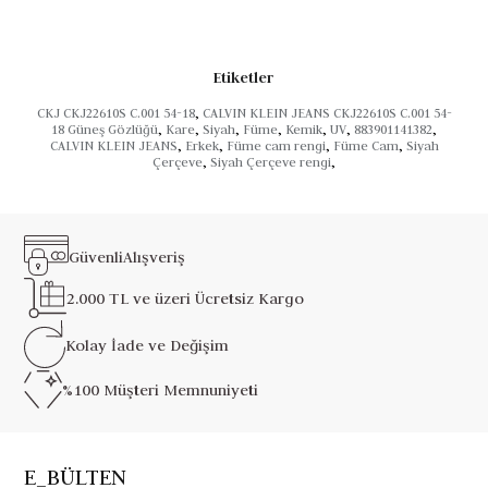
Etiketler
CKJ CKJ22610S C.001 54-18
,
CALVIN KLEIN JEANS CKJ22610S C.001 54-
18 Güneş Gözlüğü
,
Kare
,
Siyah
,
Füme
,
Kemik
,
UV
,
883901141382
,
CALVIN KLEIN JEANS
,
Erkek
,
Füme cam rengi
,
Füme Cam
,
Siyah
Çerçeve
,
Siyah Çerçeve rengi
,
Güvenli
Alışveriş
2.000 TL ve üzeri
Ücretsiz Kargo
Kolay İade ve
Değişim
%100 Müşteri
Memnuniyeti
E_BÜLTEN