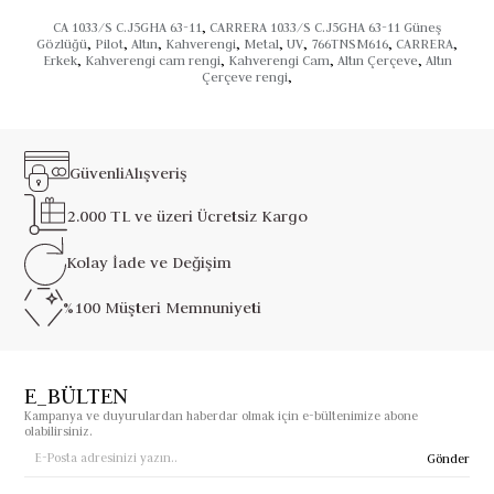
CA 1033/S C.J5GHA 63-11
,
CARRERA 1033/S C.J5GHA 63-11 Güneş
Gözlüğü
,
Pilot
,
Altın
,
Kahverengi
,
Metal
,
UV
,
766TNSM616
,
CARRERA
,
Erkek
,
Kahverengi cam rengi
,
Kahverengi Cam
,
Altın Çerçeve
,
Altın
Çerçeve rengi
,
Güvenli
Alışveriş
2.000 TL ve üzeri
Ücretsiz Kargo
Kolay İade ve
Değişim
%100 Müşteri
Memnuniyeti
E_BÜLTEN
Kampanya ve duyurulardan haberdar olmak için e-bültenimize abone
olabilirsiniz.
Gönder