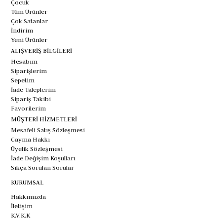
Çocuk
Tüm Ürünler
Çok Satanlar
İndirim
Yeni Ürünler
ALIŞVERİŞ BİLGİLERİ
Hesabım
Siparişlerim
Sepetim
İade Taleplerim
Sipariş Takibi
Favorilerim
MÜŞTERİ HİZMETLERİ
Mesafeli Satış Sözleşmesi
Cayma Hakkı
Üyelik Sözleşmesi
İade Değişim Koşulları
Sıkça Sorulan Sorular
KURUMSAL
Hakkımızda
İletişim
K.V.K.K