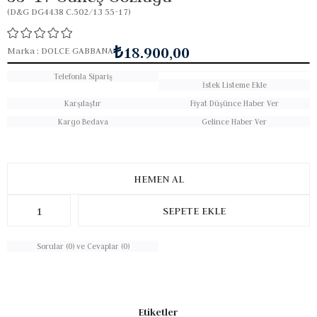
(D&G DG4438 C.502/13 55-17)
₺18.900,00
Marka
:
DOLCE GABBANA
Telefonla Sipariş
İstek Listeme Ekle
Karşılaştır
Fiyat Düşünce Haber Ver
Kargo Bedava
Gelince Haber Ver
Sorular (0) ve Cevaplar (0)
Etiketler