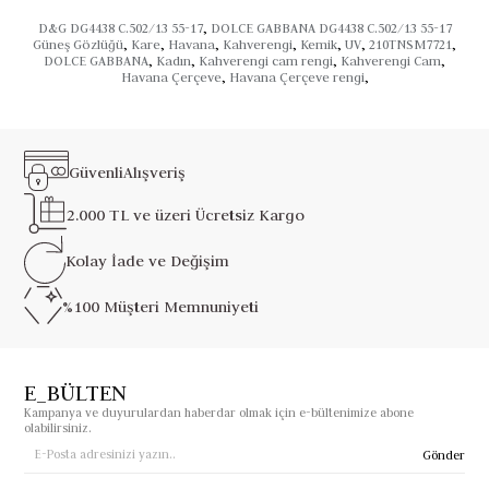
D&G DG4438 C.502/13 55-17
,
DOLCE GABBANA DG4438 C.502/13 55-17
Güneş Gözlüğü
,
Kare
,
Havana
,
Kahverengi
,
Kemik
,
UV
,
210TNSM7721
,
DOLCE GABBANA
,
Kadın
,
Kahverengi cam rengi
,
Kahverengi Cam
,
Havana Çerçeve
,
Havana Çerçeve rengi
,
Güvenli
Alışveriş
2.000 TL ve üzeri
Ücretsiz Kargo
Kolay İade ve
Değişim
%100 Müşteri
Memnuniyeti
E_BÜLTEN
Kampanya ve duyurulardan haberdar olmak için e-bültenimize abone
olabilirsiniz.
Gönder