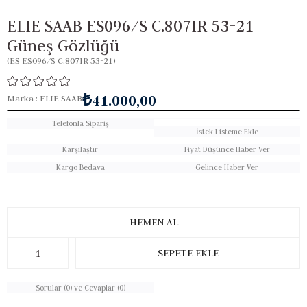
ELIE SAAB ES096/S C.807IR 53-21
Güneş Gözlüğü
(ES ES096/S C.807IR 53-21)
₺41.000,00
Marka
:
ELIE SAAB
Telefonla Sipariş
İstek Listeme Ekle
Karşılaştır
Fiyat Düşünce Haber Ver
Kargo Bedava
Gelince Haber Ver
Sorular (0) ve Cevaplar (0)