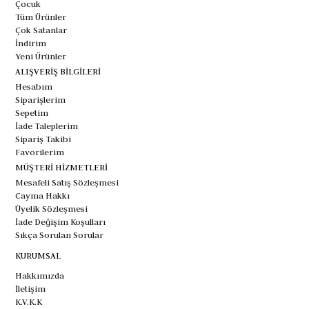
Çocuk
Tüm Ürünler
Çok Satanlar
İndirim
Yeni Ürünler
ALIŞVERİŞ BİLGİLERİ
Hesabım
Siparişlerim
Sepetim
İade Taleplerim
Sipariş Takibi
Favorilerim
MÜŞTERİ HİZMETLERİ
Mesafeli Satış Sözleşmesi
Cayma Hakkı
Üyelik Sözleşmesi
İade Değişim Koşulları
Sıkça Sorulan Sorular
KURUMSAL
Hakkımızda
İletişim
K.V.K.K