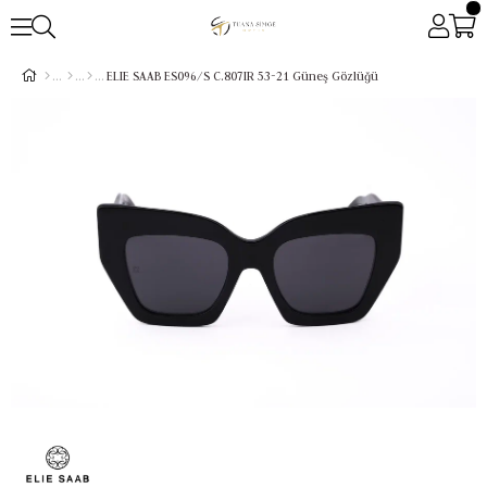
ELIE SAAB ES096/S C.807IR 53-21 Güneş Gözlüğü