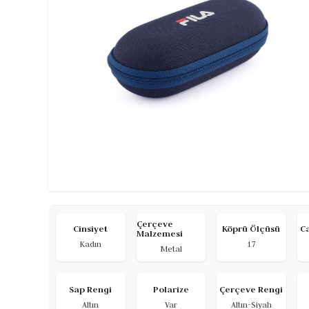
Çerçeve
Cinsiyet
Köprü Ölçüsü
C
Malzemesi
Kadın
17
Metal
Sap Rengi
Polarize
Çerçeve Rengi
Altın
Var
Altın-Siyah