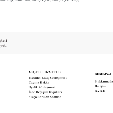
teri
yeti
İ
MÜŞTERİ HİZMETLERİ
KURUMSAL
Mesafeli Satış Sözleşmesi
Hakkımızda
Cayma Hakkı
İletişim
Üyelik Sözleşmesi
K.V.K.K
İade Değişim Koşulları
Sıkça Sorulan Sorular