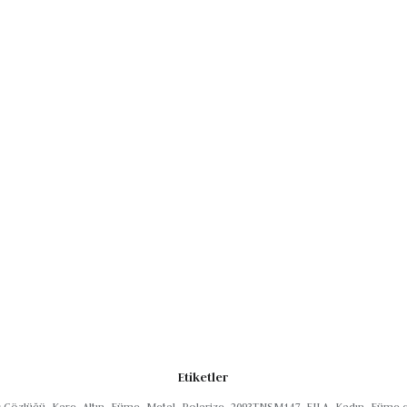
nınızda.
Etiketler
ş Gözlüğü
,
Kare
,
Altın
,
Füme
,
Metal
,
Polarize
,
2093TNSM147
,
FILA
,
Kadın
,
Füme c