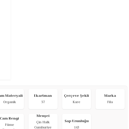
am Materyali
Ekartman
Çerçeve Şekli
Marka
Organik
57
Kare
Fila
Menşei
Cam Rengi
Sap Uzunluğu
Çin Halk
Füme
Cumhuriye
143