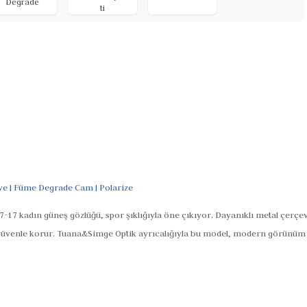
Degrade
ti
ve | Füme Degrade Cam | Polarize
7-17 kadın güneş gözlüğü, spor şıklığıyla öne çıkıyor. Dayanıklı metal çerçe
n güvenle korur. Tuana&Simge Optik ayrıcalığıyla bu model, modern görünüm a