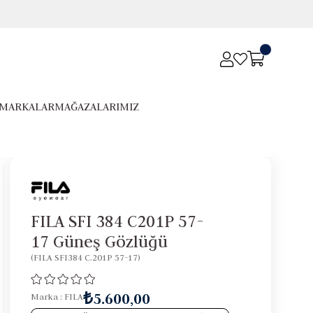
MARKALAR
MAĞAZALARIMIZ
FILA SFI 384 C201P 57-
17 Güneş Gözlüğü
(FILA SFI384 C.201P 57-17)
₺5.600,00
Marka
:
FILA