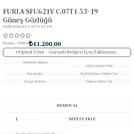
FURLA SFU621V C.07T1 53-19
Güneş Gözlüğü
(FUR SFU621V C.07T1 53-19)
₺11.200,00
Marka
:
FURLA
Orijinal Ürün
- Garanti Belgesi İçin Tıklayınız...
Telefonla Sipariş
İstek Listeme Ekle
Karşılaştır
Fiyat Düşünce Haber Ver
Kargo Bedava
Gelince Haber Ver
Sorular (0) ve Cevaplar (0)