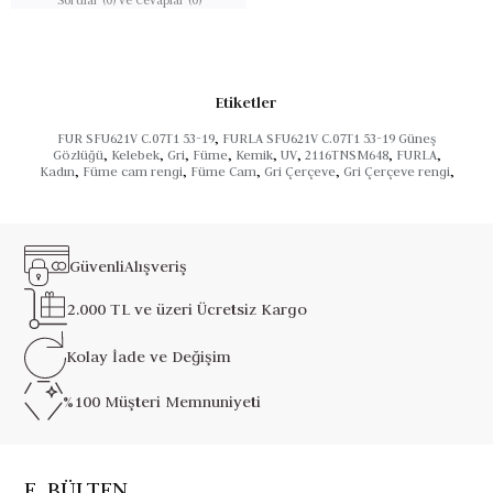
Etiketler
FUR SFU621V C.07T1 53-19
,
FURLA SFU621V C.07T1 53-19 Güneş
Gözlüğü
,
Kelebek
,
Gri
,
Füme
,
Kemik
,
UV
,
2116TNSM648
,
FURLA
,
Kadın
,
Füme cam rengi
,
Füme Cam
,
Gri Çerçeve
,
Gri Çerçeve rengi
,
Güvenli
Alışveriş
2.000 TL ve üzeri
Ücretsiz Kargo
Kolay İade ve
Değişim
%100 Müşteri
Memnuniyeti
E_BÜLTEN