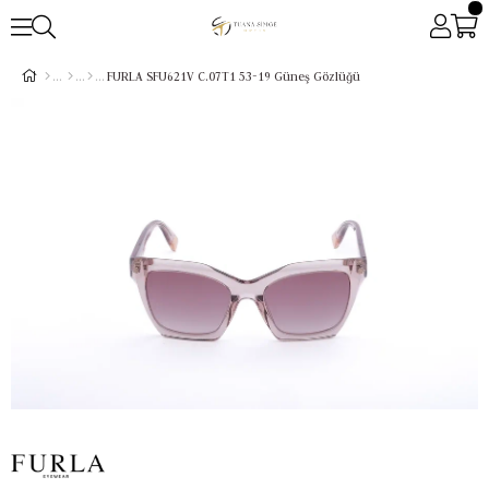
FURLA SFU621V C.07T1 53-19 Güneş Gözlüğü