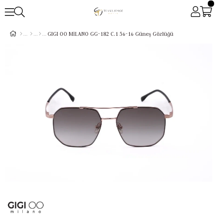
GIGI OO MİLANO GG-182 C.1 56-16 Güneş Gözlüğü