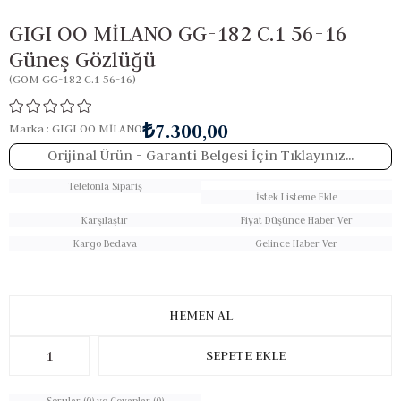
GIGI OO MİLANO GG-182 C.1 56-16
Güneş Gözlüğü
(GOM GG-182 C.1 56-16)
₺7.300,00
Marka
:
GIGI OO MİLANO
Orijinal Ürün
- Garanti Belgesi İçin Tıklayınız...
Telefonla Sipariş
İstek Listeme Ekle
Karşılaştır
Fiyat Düşünce Haber Ver
Kargo Bedava
Gelince Haber Ver
Sorular (0) ve Cevaplar (0)