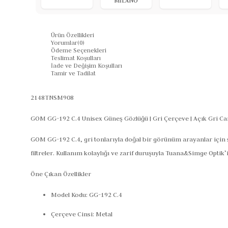
MİLANO
Ürün Özellikleri
Yorumlar
(0)
Ödeme Seçenekleri
Teslimat Koşulları
İade ve Değişim Koşulları
Tamir ve Tadilat
2148TNSM908
GOM GG-192 C.4 Unisex Güneş Gözlüğü | Gri Çerçeve | Açık Gri C
GOM GG-192 C.4, gri tonlarıyla doğal bir görünüm arayanlar için s
filtreler. Kullanım kolaylığı ve zarif duruşuyla Tuana&Simge Optik’
Öne Çıkan Özellikler
Model Kodu: GG-192 C.4
Çerçeve Cinsi: Metal