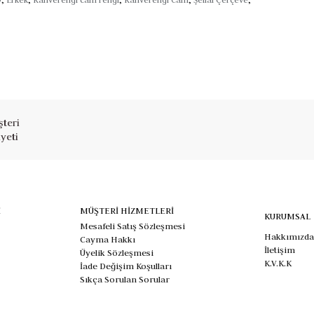
teri
yeti
İ
MÜŞTERİ HİZMETLERİ
KURUMSAL
Mesafeli Satış Sözleşmesi
Hakkımızda
Cayma Hakkı
İletişim
Üyelik Sözleşmesi
K.V.K.K
İade Değişim Koşulları
Sıkça Sorulan Sorular