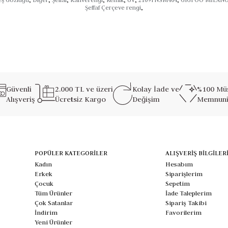
Şeffaf Çerçeve rengi
,
Güvenli
2.000 TL ve üzeri
Kolay İade ve
%100 Müş
Alışveriş
Ücretsiz Kargo
Değişim
Memnuni
POPÜLER KATEGORİLER
ALIŞVERİŞ BİLGİLER
Kadın
Hesabım
Erkek
Siparişlerim
Çocuk
Sepetim
Tüm Ürünler
İade Taleplerim
Çok Satanlar
Sipariş Takibi
İndirim
Favorilerim
Yeni Ürünler