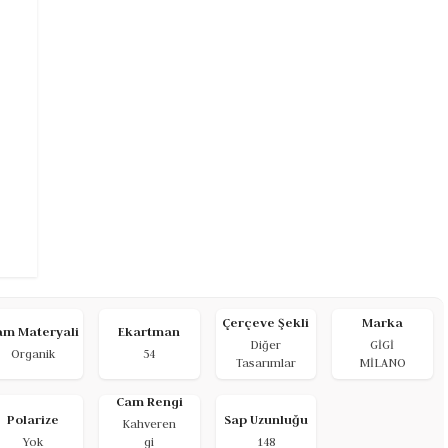
Çerçeve Şekli
Marka
am Materyali
Ekartman
Diğer
GİGİ
Organik
54
Tasarımlar
MİLANO
Cam Rengi
Polarize
Sap Uzunluğu
Kahveren
Yok
gi
148