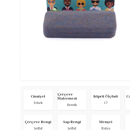
Çerçeve
Cinsiyet
Köprü Ölçüsü
C
Malzemesi
Erkek
17
Kemik
Çerçeve Rengi
Sap Rengi
Menşei
Şeffaf
Şeffaf
İtalya