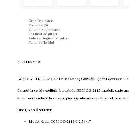
Ürün Özellikleri
Yorumlar
(0)
Ödeme Seçenekleri
Teslimat Koşulları
İade ve Değişim Koşulları
Tamir ve Tadilat
2109TNSM404
GOM GG-2113 C.2 54-17 Erkek Güneş Gözlüğü | Şeffaf Çerçeve | 
Zarafetin ve işlevselliğin buluştuğu GOM GG-2113 modeli, sade am
korumalı camlarıyla zararlı güneş ışınlarını engelleyerek hem ko
Öne Çıkan Özellikler
Model Kodu: GOM GG-2113 C.2 54-17