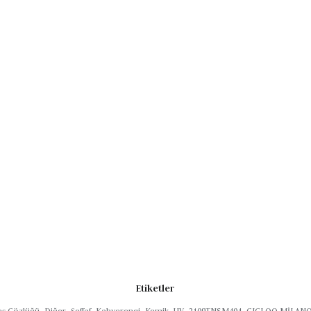
i güvenle çıkarın.
Etiketler
eş Gözlüğü
,
Diğer
,
Şeffaf
,
Kahverengi
,
Kemik
,
UV
,
2109TNSM404
,
GIGI OO MİLAN