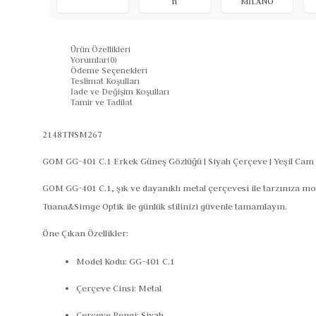
n
MİLANO
Ürün Özellikleri
Yorumlar
(0)
Ödeme Seçenekleri
Teslimat Koşulları
İade ve Değişim Koşulları
Tamir ve Tadilat
2148TNSM267
GOM GG-401 C.1 Erkek Güneş Gözlüğü | Siyah Çerçeve | Yeşil Cam
GOM GG-401 C.1, şık ve dayanıklı metal çerçevesi ile tarzınıza mod
Tuana&Simge Optik ile günlük stilinizi güvenle tamamlayın.
Öne Çıkan Özellikler:
Model Kodu: GG-401 C.1
Çerçeve Cinsi: Metal
Çerçeve Rengi: Siyah