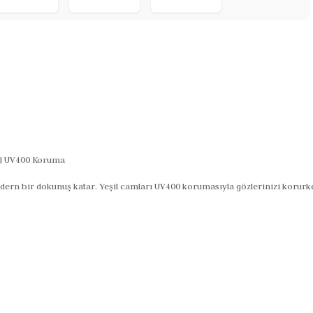
 | UV400 Koruma
ern bir dokunuş katar. Yeşil camları UV400 korumasıyla gözlerinizi korurken,