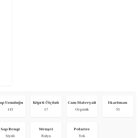
ap Uzunluğu
Köprü Ölçüsü
Cam Materyali
Ekartman
145
17
Organik
55
Sap Rengi
Menşei
Polarize
Siyah
İtalya
Yok