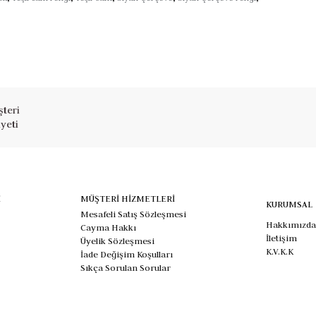
teri
yeti
İ
MÜŞTERİ HİZMETLERİ
KURUMSAL
Mesafeli Satış Sözleşmesi
Hakkımızda
Cayma Hakkı
İletişim
Üyelik Sözleşmesi
K.V.K.K
İade Değişim Koşulları
Sıkça Sorulan Sorular