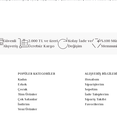
Güvenli
2.000 TL ve üzeri
Kolay İade ve
%100 Müş
Alışveriş
Ücretsiz Kargo
Değişim
Memnuni
POPÜLER KATEGORİLER
ALIŞVERİŞ BİLGİLER
Kadın
Hesabım
Erkek
Siparişlerim
Çocuk
Sepetim
Tüm Ürünler
İade Taleplerim
Çok Satanlar
Sipariş Takibi
İndirim
Favorilerim
Yeni Ürünler