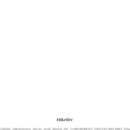
eri
Etiketler
01 C.1 ile tarzınızı ön plana çıkarın.
özlüğü
,
Dikdörtgen
,
Siyah
,
Yeşil
,
Metal
,
UV
,
2148TNSM267
,
GIGI OO MİLANO
,
Erk