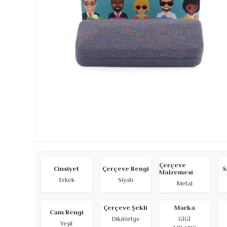
Çerçeve
Cinsiyet
Çerçeve Rengi
S
Malzemesi
Erkek
Siyah
Metal
Çerçeve Şekli
Marka
Cam Rengi
Dikdörtge
GİGİ
Yeşil