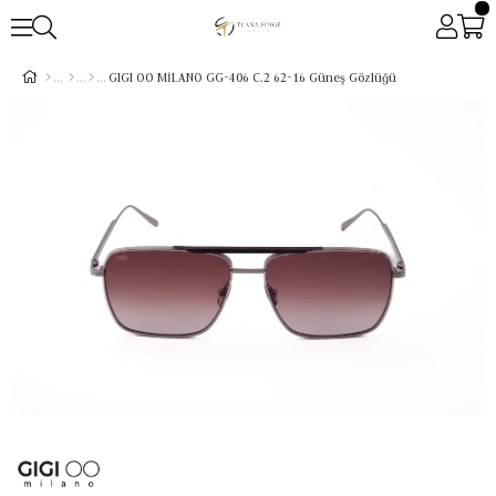
GIGI OO MİLANO GG-406 C.2 62-16 Güneş Gözlüğü