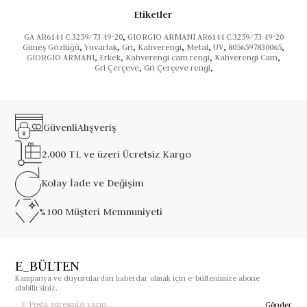
Etiketler
GA AR6144 C.3259/73 49-20
,
GIORGIO ARMANI AR6144 C.3259/73 49-20
Güneş Gözlüğü
,
Yuvarlak
,
Gri
,
Kahverengi
,
Metal
,
UV
,
8056597830065
,
GIORGIO ARMANI
,
Erkek
,
Kahverengi cam rengi
,
Kahverengi Cam
,
Gri Çerçeve
,
Gri Çerçeve rengi
,
Güvenli
Alışveriş
2.000 TL ve üzeri
Ücretsiz Kargo
Kolay İade ve
Değişim
%100 Müşteri
Memnuniyeti
E_BÜLTEN
Kampanya ve duyurulardan haberdar olmak için e-bültenimize abone
olabilirsiniz.
Gönder