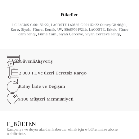
Etiketler
LC L6036S C.001 52-22
,
LACOSTE L6036S C.001 52-22 Güneş Gözlüğü
,
Kare
,
Siyah
,
Füme
,
Kemik
,
UV
,
886895649216
,
LACOSTE
,
Erkek
,
Füme
cam rengi
,
Füme Cam
,
Siyah Çerçeve
,
Siyah Çerçeve rengi
,
Güvenli
Alışveriş
2.000 TL ve üzeri
Ücretsiz Kargo
Kolay İade ve
Değişim
%100 Müşteri
Memnuniyeti
E_BÜLTEN
Kampanya ve duyurulardan haberdar olmak için e-bültenimize abone
olabilirsiniz.