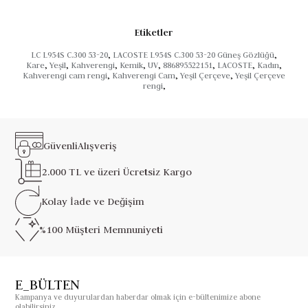
Etiketler
LC L954S C.300 53-20
,
LACOSTE L954S C.300 53-20 Güneş Gözlüğü
,
Kare
,
Yeşil
,
Kahverengi
,
Kemik
,
UV
,
886895522151
,
LACOSTE
,
Kadın
,
Kahverengi cam rengi
,
Kahverengi Cam
,
Yeşil Çerçeve
,
Yeşil Çerçeve
rengi
,
Güvenli
Alışveriş
2.000 TL ve üzeri
Ücretsiz Kargo
Kolay İade ve
Değişim
%100 Müşteri
Memnuniyeti
E_BÜLTEN
Kampanya ve duyurulardan haberdar olmak için e-bültenimize abone
olabilirsiniz.