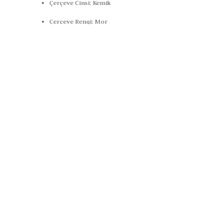
Çerçeve Cinsi:
Kemik
Çerçeve Rengi:
Mor
Cam Rengi:
GRi
Cam Özelliği:
UV400 tam koruma
Cam Genişliği:
45 mm
Köprü Mesafesi:
19 mm
Sap Uzunluğu:
130 mm
Çerçeve Yapısı:
Çekik
Polarize Özelliği:
Var
Cinsiyet:
Çocuk
Menşei:
Türkiye
Kullanım Alanı:
Günlük yaşam, açık hava sosyal etkinlikleri