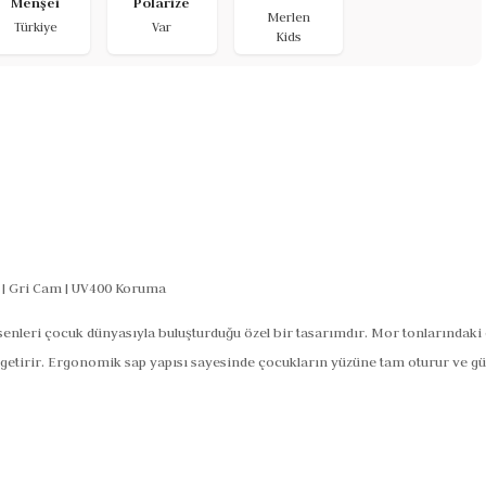
Menşei
Polarize
Merlen
Türkiye
Var
Kids
| Gri Cam | UV400 Koruma
enleri çocuk dünyasıyla buluşturduğu özel bir tasarımdır. Mor tonlarındaki
e getirir. Ergonomik sap yapısı sayesinde çocukların yüzüne tam oturur ve g