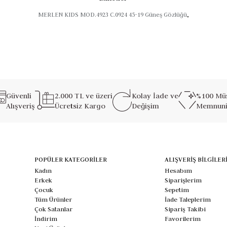
line canlılık katarken göz sağlıklarını korur.
MERLEN KIDS MOD.4923 C.0924 45-19 Güneş Gözlüğü
,
Güvenli
2.000 TL ve üzeri
Kolay İade ve
%100 Müş
Alışveriş
Ücretsiz Kargo
Değişim
Memnuni
POPÜLER KATEGORİLER
ALIŞVERİŞ BİLGİLER
Kadın
Hesabım
Erkek
Siparişlerim
Çocuk
Sepetim
Tüm Ürünler
İade Taleplerim
Çok Satanlar
Sipariş Takibi
İndirim
Favorilerim