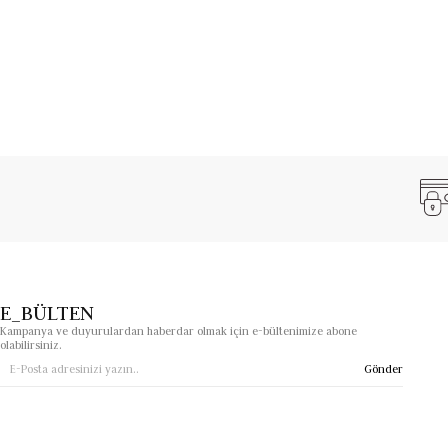
MER MOD.4923 C.0924,
Tuana&Simge Optik
farkıyla çocukların sti
E_BÜLTEN
Kampanya ve duyurulardan haberdar olmak için e-bültenimize abone
olabilirsiniz.
Gönder