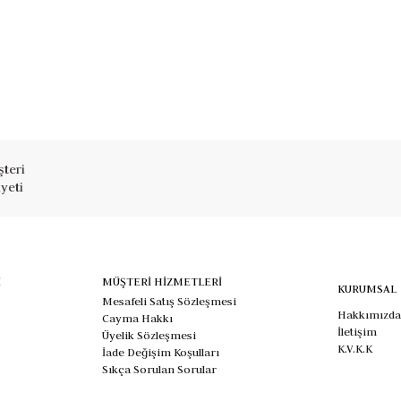
teri
yeti
İ
MÜŞTERİ HİZMETLERİ
KURUMSAL
Mesafeli Satış Sözleşmesi
Hakkımızda
Cayma Hakkı
İletişim
Üyelik Sözleşmesi
K.V.K.K
İade Değişim Koşulları
Sıkça Sorulan Sorular