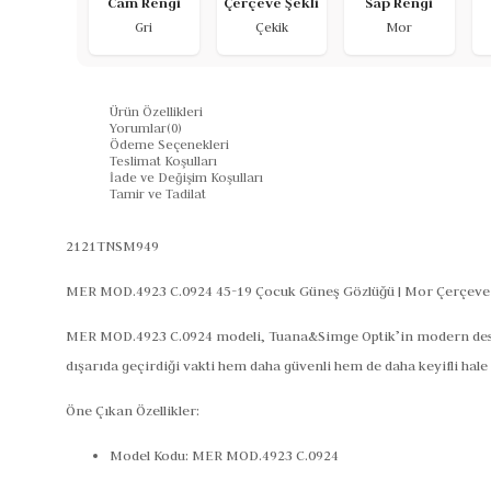
Cam Rengi
Çerçeve Şekli
Sap Rengi
Gri
Çekik
Mor
Ürün Özellikleri
Yorumlar
(0)
Ödeme Seçenekleri
Teslimat Koşulları
İade ve Değişim Koşulları
Tamir ve Tadilat
2121TNSM949
MER MOD.4923 C.0924 45-19 Çocuk Güneş Gözlüğü | Mor Çerçeve 
MER MOD.4923 C.0924 modeli,
Tuana&Simge Optik
’in modern des
dışarıda geçirdiği vakti hem daha güvenli hem de daha keyifli hal
Öne Çıkan Özellikler:
Model Kodu:
MER MOD.4923 C.0924