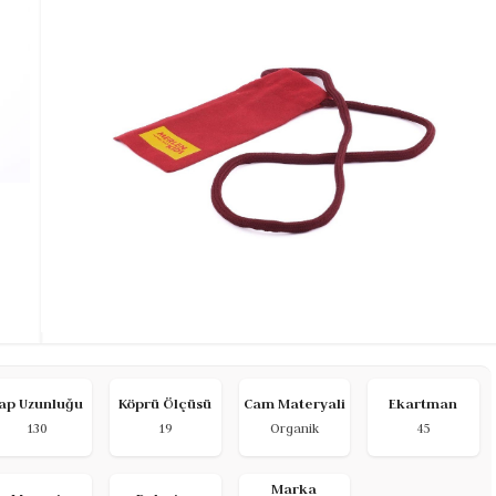
ap Uzunluğu
Köprü Ölçüsü
Cam Materyali
Ekartman
130
19
Organik
45
Marka