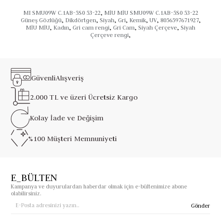
MI SMU09W C.1AB-5S0 53-22
,
MİU MİU SMU09W C.1AB-5S0 53-22
Güneş Gözlüğü
,
Dikdörtgen
,
Siyah
,
Gri
,
Kemik
,
UV
,
8056597671927
,
MİU MİU
,
Kadın
,
Gri cam rengi
,
Gri Cam
,
Siyah Çerçeve
,
Siyah
Çerçeve rengi
,
Güvenli
Alışveriş
2.000 TL ve üzeri
Ücretsiz Kargo
Kolay İade ve
Değişim
%100 Müşteri
Memnuniyeti
E_BÜLTEN
Kampanya ve duyurulardan haberdar olmak için e-bültenimize abone
olabilirsiniz.
Gönder