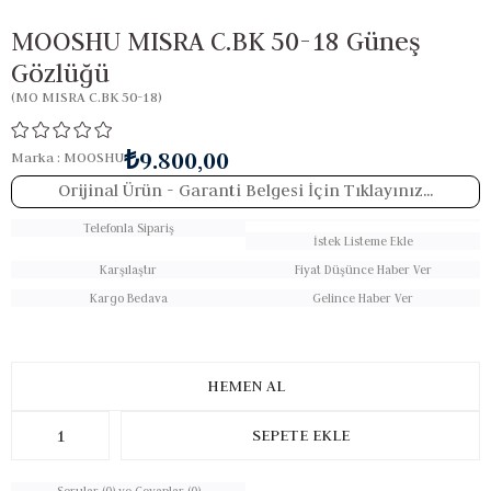
MOOSHU MISRA C.BK 50-18 Güneş
Gözlüğü
(MO MISRA C.BK 50-18)
₺9.800,00
Marka
:
MOOSHU
Orijinal Ürün
- Garanti Belgesi İçin Tıklayınız...
Telefonla Sipariş
İstek Listeme Ekle
Karşılaştır
Fiyat Düşünce Haber Ver
Kargo Bedava
Gelince Haber Ver
Sorular (0) ve Cevaplar (0)