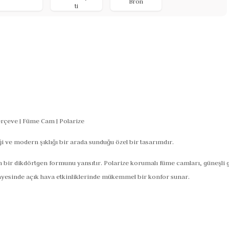
Bron
ti
rçeve | Füme Cam | Polarize
iği ve modern şıklığı bir arada sunduğu özel bir tasarımdır.
dern bir dikdörtgen formunu yansıtır. Polarize korumalı füme camları, güneşl
 sayesinde açık hava etkinliklerinde mükemmel bir konfor sunar.