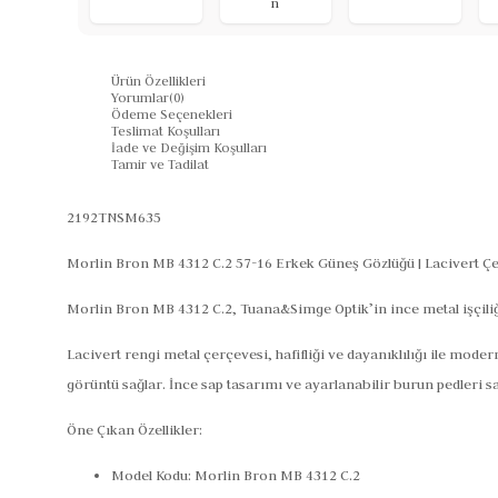
n
Ürün Özellikleri
Yorumlar
(0)
Ödeme Seçenekleri
Teslimat Koşulları
İade ve Değişim Koşulları
Tamir ve Tadilat
2192TNSM635
Morlin Bron MB 4312 C.2 57-16 Erkek Güneş Gözlüğü | Lacivert Çe
Morlin Bron MB 4312 C.2,
Tuana&Simge Optik
’in ince metal işçil
Lacivert rengi metal çerçevesi, hafifliği ve dayanıklılığı ile mo
görüntü sağlar. İnce sap tasarımı ve ayarlanabilir burun pedleri
Öne Çıkan Özellikler:
Model Kodu:
Morlin Bron MB 4312 C.2