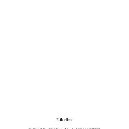
Etiketler
MORLİN BRON 4312 C.2 57-16 Güneş Gözlüğü
,