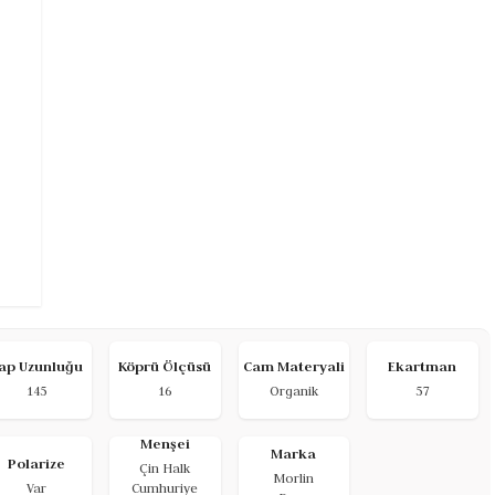
ap Uzunluğu
Köprü Ölçüsü
Cam Materyali
Ekartman
145
16
Organik
57
Menşei
Marka
Polarize
Çin Halk
Morlin
Var
Cumhuriye