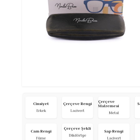
Çerçeve
Cinsiyet
Çerçeve Rengi
S
Malzemesi
Erkek
Lacivert
Metal
Çerçeve Şekli
Cam Rengi
Sap Rengi
Dikdörtge
Füme
Lacivert