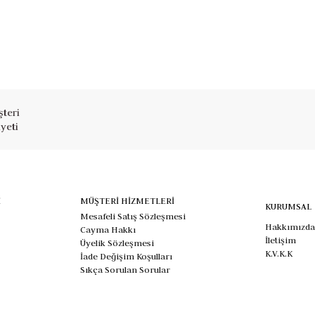
teri
yeti
İ
MÜŞTERİ HİZMETLERİ
KURUMSAL
Mesafeli Satış Sözleşmesi
Hakkımızda
Cayma Hakkı
İletişim
Üyelik Sözleşmesi
K.V.K.K
İade Değişim Koşulları
Sıkça Sorulan Sorular