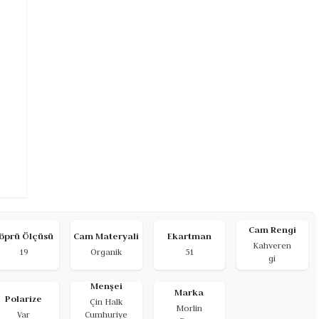
Cam Rengi
öprü Ölçüsü
Cam Materyali
Ekartman
Kahveren
19
Organik
51
gi
Menşei
Marka
Polarize
Çin Halk
Morlin
Var
Cumhuriye