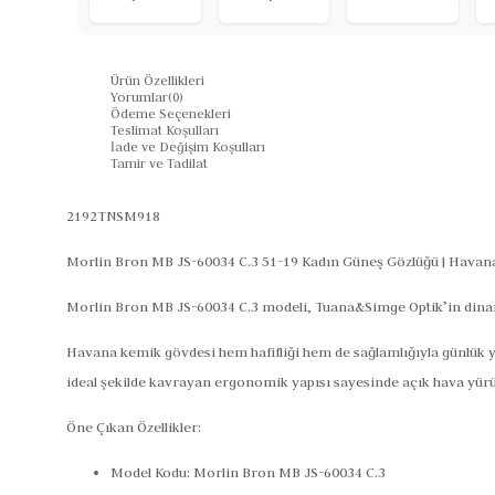
Ürün Özellikleri
Yorumlar
(0)
Ödeme Seçenekleri
Teslimat Koşulları
İade ve Değişim Koşulları
Tamir ve Tadilat
2192TNSM918
Morlin Bron MB JS-60034 C.3 51-19 Kadın Güneş Gözlüğü | Havana
Morlin Bron MB JS-60034 C.3 modeli,
Tuana&Simge Optik
’in dina
Havana kemik gövdesi hem hafifliği hem de sağlamlığıyla günlük 
ideal şekilde kavrayan ergonomik yapısı sayesinde açık hava yürü
Öne Çıkan Özellikler:
Model Kodu:
Morlin Bron MB JS-60034 C.3