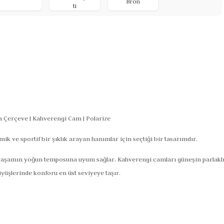
Bron
ti
 Çerçeve | Kahverengi Cam | Polarize
mik ve sportif bir şıklık arayan hanımlar için seçtiği bir tasarımdır.
yaşamın yoğun temposuna uyum sağlar. Kahverengi camları güneşin parlaklığı
yüşlerinde konforu en üst seviyeye taşır.