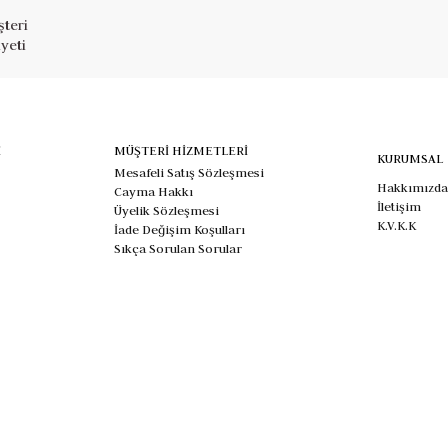
teri
yeti
İ
MÜŞTERİ HİZMETLERİ
KURUMSAL
Mesafeli Satış Sözleşmesi
Hakkımızda
Cayma Hakkı
İletişim
Üyelik Sözleşmesi
K.V.K.K
İade Değişim Koşulları
Sıkça Sorulan Sorular