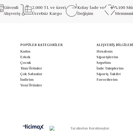
Güvenli
2.000 TL ve üzeri
Kolay İade ve
%100 Müş
Alışveriş
Ücretsiz Kargo
Değişim
Memnuni
POPÜLER KATEGORİLER
ALIŞVERİŞ BİLGİLER
Kadın
Hesabım
Erkek
Siparişlerim
Çocuk
Sepetim
Tüm Ürünler
İade Taleplerim
Çok Satanlar
Sipariş Takibi
İndirim
Favorilerim
Yeni Ürünler
Tarafından Kurulmuştur.