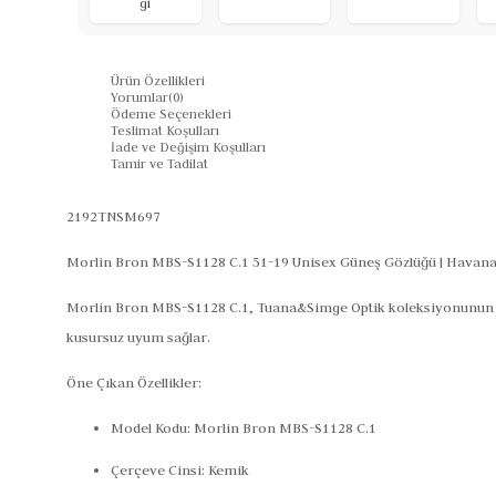
gi
Ürün Özellikleri
Yorumlar
(0)
Ödeme Seçenekleri
Teslimat Koşulları
İade ve Değişim Koşulları
Tamir ve Tadilat
2192TNSM697
Morlin Bron MBS-S1128 C.1 51-19 Unisex Güneş Gözlüğü | Havan
Morlin Bron MBS-S1128 C.1,
Tuana&Simge Optik
koleksiyonunun h
kusursuz uyum sağlar.
Öne Çıkan Özellikler:
Model Kodu:
Morlin Bron MBS-S1128 C.1
Çerçeve Cinsi:
Kemik