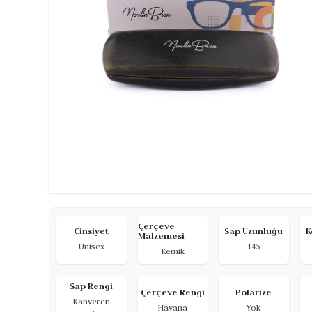
Çerçeve
Cinsiyet
Sap Uzunluğu
K
Malzemesi
Unisex
145
Kemik
Sap Rengi
Çerçeve Rengi
Polarize
Kahveren
Havana
Yok