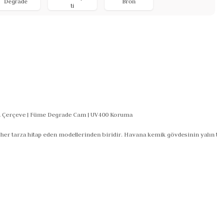
Degrade
Bron
ti
a Çerçeve | Füme Degrade Cam | UV400 Koruma
er tarza hitap eden modellerinden biridir. Havana kemik gövdesinin yalın 