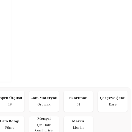
öprü Ölçüsü
Cam Materyali
Ekartman
Çerçeve Şekli
19
Organik
51
Kare
Menşei
Cam Rengi
Marka
Çin Halk
Füme
Morlin
Cumhuriye