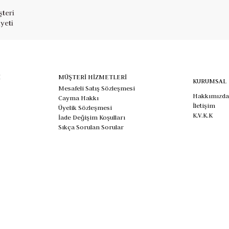
teri
yeti
İ
MÜŞTERİ HİZMETLERİ
KURUMSAL
Mesafeli Satış Sözleşmesi
Hakkımızda
Cayma Hakkı
İletişim
Üyelik Sözleşmesi
K.V.K.K
İade Değişim Koşulları
Sıkça Sorulan Sorular