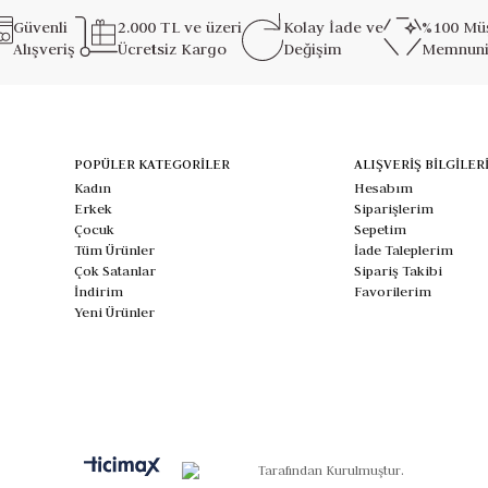
Güvenli
2.000 TL ve üzeri
Kolay İade ve
%100 Müş
Alışveriş
Ücretsiz Kargo
Değişim
Memnuni
POPÜLER KATEGORİLER
ALIŞVERİŞ BİLGİLER
Kadın
Hesabım
Erkek
Siparişlerim
Çocuk
Sepetim
Tüm Ürünler
İade Taleplerim
Çok Satanlar
Sipariş Takibi
İndirim
Favorilerim
Yeni Ürünler
Tarafından Kurulmuştur.