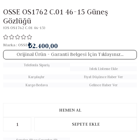
OSSE OS1762 C.01 46-15 Güneş
Gözlüğü
(OS OS1762 C.01 46-15)
₺2.400,00
Marka
:
OSSE
Orijinal Ürün
- Garanti Belgesi İçin Tıklayınız...
Telefonla Sipariş
İstek Listeme Ekle
Karşılaştır
Fiyat Düşünce Haber Ver
Kargo Bedava
Gelince Haber Ver
Sorular (0) ve Cevaplar (0)