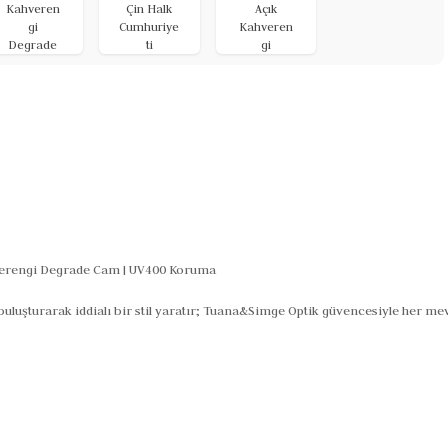
Kahveren
Çin Halk
Açık
gi
Cumhuriye
Kahveren
Degrade
ti
gi
verengi Degrade Cam | UV400 Koruma
uluşturarak iddialı bir stil yaratır; Tuana&Simge Optik güvencesiyle her mev