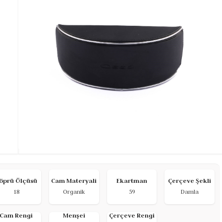
öprü Ölçüsü
Cam Materyali
Ekartman
Çerçeve Şekli
18
Organik
59
Damla
Cam Rengi
Menşei
Çerçeve Rengi