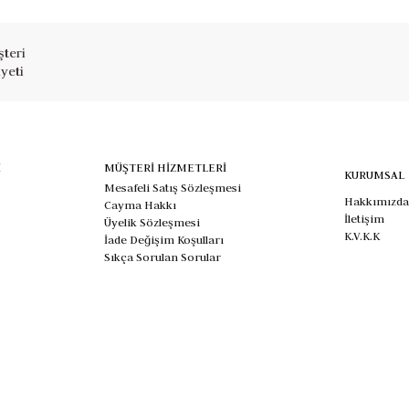
teri
yeti
İ
MÜŞTERİ HİZMETLERİ
KURUMSAL
Mesafeli Satış Sözleşmesi
Hakkımızda
Cayma Hakkı
İletişim
Üyelik Sözleşmesi
K.V.K.K
İade Değişim Koşulları
Sıkça Sorulan Sorular