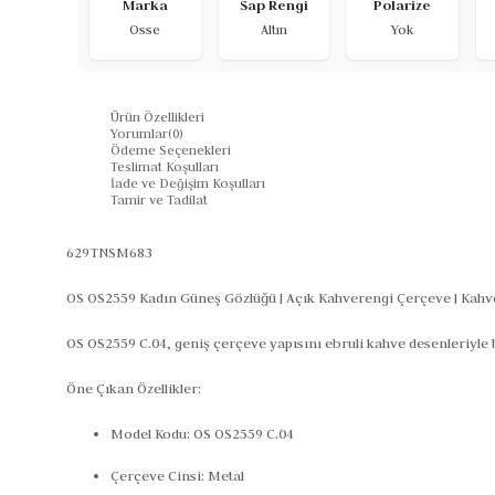
Marka
Sap Rengi
Polarize
Osse
Altın
Yok
Ürün Özellikleri
Yorumlar
(0)
Ödeme Seçenekleri
Teslimat Koşulları
İade ve Değişim Koşulları
Tamir ve Tadilat
629TNSM683
OS OS2559 Kadın Güneş Gözlüğü | Açık Kahverengi Çerçeve | Kah
OS OS2559 C.04, geniş çerçeve yapısını ebruli kahve desenleriyle b
Öne Çıkan Özellikler:
Model Kodu:
OS OS2559 C.04
Çerçeve Cinsi:
Metal