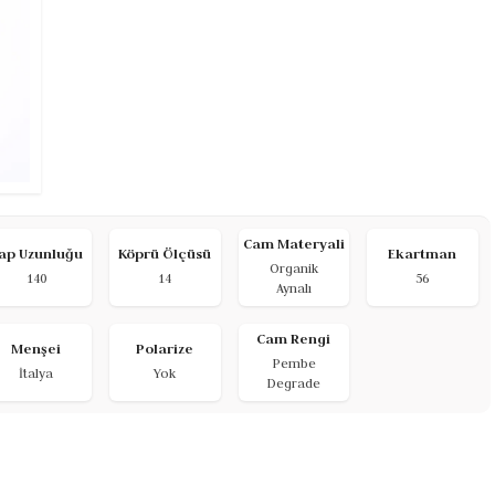
Cam Materyali
ap Uzunluğu
Köprü Ölçüsü
Ekartman
Organik
140
14
56
Aynalı
Cam Rengi
Menşei
Polarize
Pembe
İtalya
Yok
Degrade