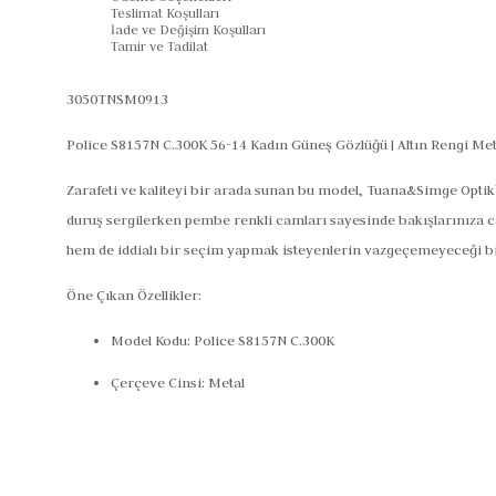
Teslimat Koşulları
İade ve Değişim Koşulları
Tamir ve Tadilat
3050TNSM0913
Police S8157N C.300K 56-14 Kadın Güneş Gözlüğü | Altın Rengi M
Zarafeti ve kaliteyi bir arada sunan bu model,
Tuana&Simge Optik
duruş sergilerken pembe renkli camları sayesinde bakışlarınıza can
hem de iddialı bir seçim yapmak isteyenlerin vazgeçemeyeceği bi
Öne Çıkan Özellikler:
Model Kodu:
Police S8157N C.300K
Çerçeve Cinsi:
Metal
Çerçeve Rengi:
Altın
Cam Rengi:
Pembe Degrade