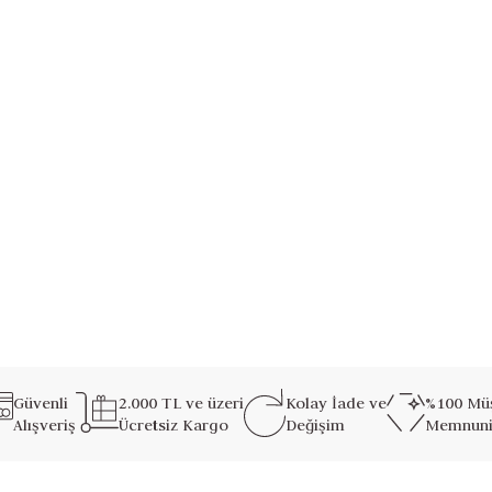
inlikler
her ortamda hissettirmek isteyenler için.
Güvenli
2.000 TL ve üzeri
Kolay İade ve
%100 Müş
Alışveriş
Ücretsiz Kargo
Değişim
Memnuni