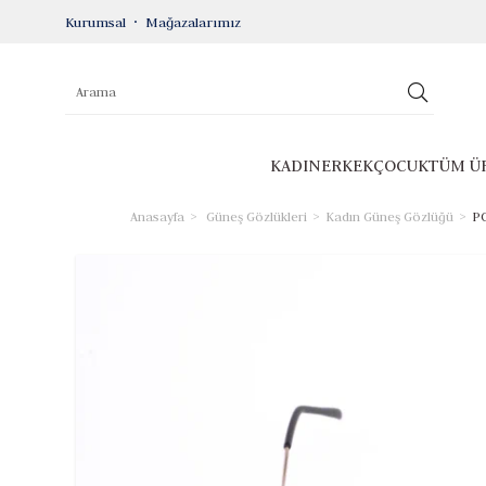
Kurumsal
Mağazalarımız
KADIN
ERKEK
ÇOCUK
TÜM Ü
Anasayfa
Güneş Gözlükleri
Kadın Güneş Gözlüğü
PO