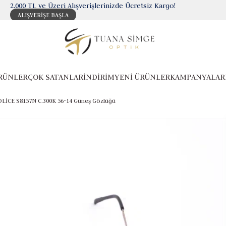
2.000 TL ve Üzeri Alışverişlerinizde Ücretsiz Kargo!
ALIŞVERİŞE BAŞLA
RÜNLER
ÇOK SATANLAR
İNDİRİM
YENİ ÜRÜNLER
KAMPANYALAR
LİCE S8157N C.300K 56-14 Güneş Gözlüğü