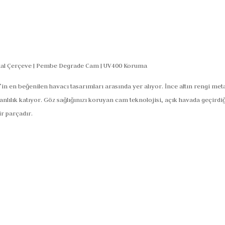
etal Çerçeve | Pembe Degrade Cam | UV400 Koruma
’in en beğenilen havacı tasarımları arasında yer alıyor. İnce altın rengi me
lılık katıyor. Göz sağlığınızı koruyan cam teknolojisi, açık havada geçirdiği
r parçadır.