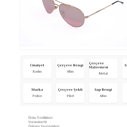
Çerçeve
Cinsiyet
Çerçeve Rengi
S
Malzemesi
Kadın
Altın
Metal
Marka
Çerçeve Şekli
Sap Rengi
Police
Pilot
Altın
Ürün Özellikleri
Yorumlar
(0)
Ödeme Seçenekleri