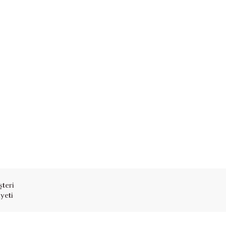
teri
yeti