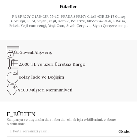
Etiketler
PR SPR20Y C.1AB-03R 55-17
,
PRADA SPR20Y C.1AB-03R 55-17 Güneş
Gözlüğü
,
Pilot
,
Siyah
,
Yeşil
,
Kemik
,
Polarize
,
8056597629478
,
PRADA
,
Erkek
,
Yeşil cam rengi
,
Yeşil Cam
,
Siyah Çerçeve
,
Siyah Çerçeve rengi
,
Güvenli
Alışveriş
2.000 TL ve üzeri
Ücretsiz Kargo
Kolay İade ve
Değişim
%100 Müşteri
Memnuniyeti
E_BÜLTEN
Kampanya ve duyurulardan haberdar olmak için e-bültenimize abone
olabilirsiniz.
Gönder