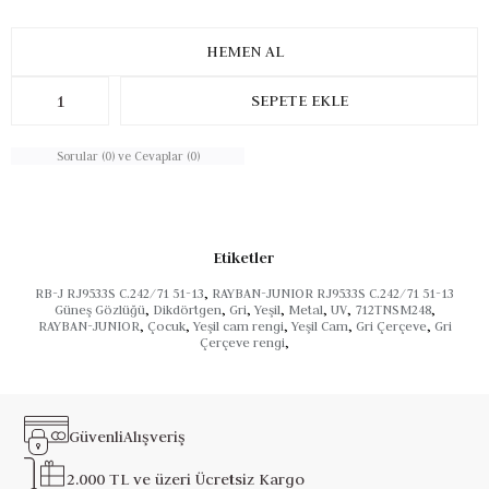
Sorular (0) ve Cevaplar (0)
Etiketler
RB-J RJ9533S C.242/71 51-13
,
RAYBAN-JUNIOR RJ9533S C.242/71 51-13
Güneş Gözlüğü
,
Dikdörtgen
,
Gri
,
Yeşil
,
Metal
,
UV
,
712TNSM248
,
RAYBAN-JUNIOR
,
Çocuk
,
Yeşil cam rengi
,
Yeşil Cam
,
Gri Çerçeve
,
Gri
Çerçeve rengi
,
Güvenli
Alışveriş
2.000 TL ve üzeri
Ücretsiz Kargo