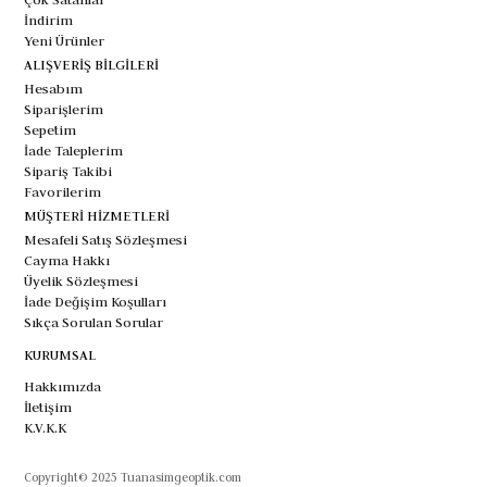
İndirim
Yeni Ürünler
ALIŞVERİŞ BİLGİLERİ
Hesabım
Siparişlerim
Sepetim
İade Taleplerim
Sipariş Takibi
Favorilerim
MÜŞTERİ HİZMETLERİ
Mesafeli Satış Sözleşmesi
Cayma Hakkı
Üyelik Sözleşmesi
İade Değişim Koşulları
Sıkça Sorulan Sorular
KURUMSAL
Hakkımızda
İletişim
K.V.K.K
Copyright© 2025 Tuanasimgeoptik.com