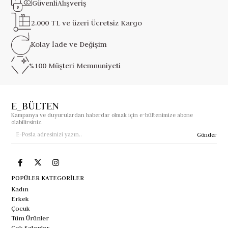
Güvenli
Alışveriş
2.000 TL ve üzeri
Ücretsiz Kargo
Kolay İade ve
Değişim
%100 Müşteri
Memnuniyeti
E_BÜLTEN
Kampanya ve duyurulardan haberdar olmak için e-bültenimize abone
olabilirsiniz.
Gönder
POPÜLER KATEGORİLER
Kadın
Erkek
Çocuk
Tüm Ürünler
Çok Satanlar