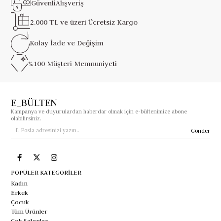
Güvenli
Alışveriş
2.000 TL ve üzeri
Ücretsiz Kargo
Kolay İade ve
Değişim
%100 Müşteri
Memnuniyeti
E_BÜLTEN
Kampanya ve duyurulardan haberdar olmak için e-bültenimize abone
olabilirsiniz.
Gönder
POPÜLER KATEGORİLER
Kadın
Erkek
Çocuk
Tüm Ürünler
Çok Satanlar