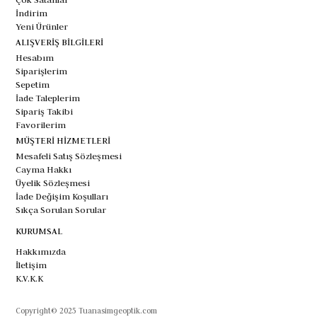
İndirim
Yeni Ürünler
ALIŞVERİŞ BİLGİLERİ
Hesabım
Siparişlerim
Sepetim
İade Taleplerim
Sipariş Takibi
Favorilerim
MÜŞTERİ HİZMETLERİ
Mesafeli Satış Sözleşmesi
Cayma Hakkı
Üyelik Sözleşmesi
İade Değişim Koşulları
Sıkça Sorulan Sorular
KURUMSAL
Hakkımızda
İletişim
K.V.K.K
Copyright© 2025 Tuanasimgeoptik.com