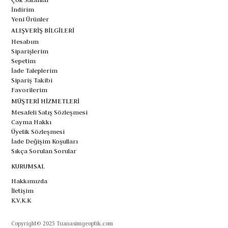
İndirim
Yeni Ürünler
ALIŞVERİŞ BİLGİLERİ
Hesabım
Siparişlerim
Sepetim
İade Taleplerim
Sipariş Takibi
Favorilerim
MÜŞTERİ HİZMETLERİ
Mesafeli Satış Sözleşmesi
Cayma Hakkı
Üyelik Sözleşmesi
İade Değişim Koşulları
Sıkça Sorulan Sorular
KURUMSAL
Hakkımızda
İletişim
K.V.K.K
Copyright© 2025 Tuanasimgeoptik.com