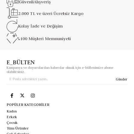
Güvenli
Alışveriş
2.000 TL ve üzeri
Ücretsiz Kargo
Kolay İade ve
Değişim
%100 Müşteri
Memnuniyeti
E_BÜLTEN
Kampanya ve duyurulardan haberdar olmak için e-bültenimize abone
olabilirsiniz.
Gönder
POPÜLER KATEGORİLER
Kadın
Erkek
Çocuk
Tüm Ürünler
Çok Satanlar