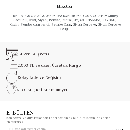
Etiketler
RB RB1970 C.002/GG 54-19
,
RAYBAN RB1970 C.002/GG 54-19 Güneş
Gözlüğü
,
Oval
,
Siyah
,
Pembe
,
Metal
,
UV
,
688TNSM468
,
RAYBAN
,
Kadın
,
Pembe cam rengi
,
Pembe Cam
,
Siyah Çerçeve
,
Siyah Çerçeve
rengi
,
Güvenli
Alışveriş
2.000 TL ve üzeri
Ücretsiz Kargo
Kolay İade ve
Değişim
%100 Müşteri
Memnuniyeti
E_BÜLTEN
Kampanya ve duyurulardan haberdar olmak için e-bültenimize abone
olabilirsiniz.
Gönder