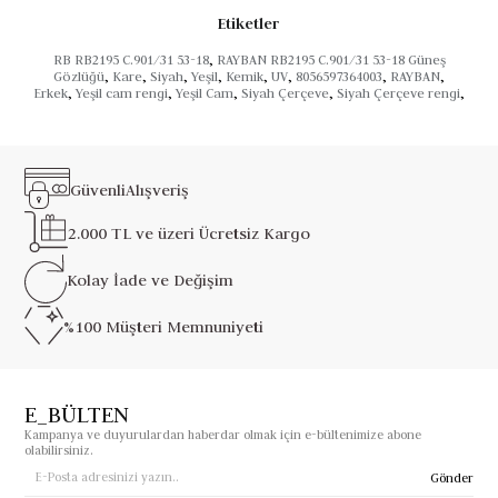
Etiketler
RB RB2195 C.901/31 53-18
,
RAYBAN RB2195 C.901/31 53-18 Güneş
Gözlüğü
,
Kare
,
Siyah
,
Yeşil
,
Kemik
,
UV
,
8056597364003
,
RAYBAN
,
Erkek
,
Yeşil cam rengi
,
Yeşil Cam
,
Siyah Çerçeve
,
Siyah Çerçeve rengi
,
Güvenli
Alışveriş
2.000 TL ve üzeri
Ücretsiz Kargo
Kolay İade ve
Değişim
%100 Müşteri
Memnuniyeti
E_BÜLTEN
Kampanya ve duyurulardan haberdar olmak için e-bültenimize abone
olabilirsiniz.
Gönder