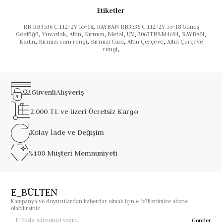
Etiketler
RB RB3536 C.112/2Y 55-18
,
RAYBAN RB3536 C.112/2Y 55-18 Güneş
Gözlüğü
,
Yuvarlak
,
Altın
,
Kırmızı
,
Metal
,
UV
,
3063TNSM4694
,
RAYBAN
,
Kadın
,
Kırmızı cam rengi
,
Kırmızı Cam
,
Altın Çerçeve
,
Altın Çerçeve
rengi
,
Güvenli
Alışveriş
2.000 TL ve üzeri
Ücretsiz Kargo
Kolay İade ve
Değişim
%100 Müşteri
Memnuniyeti
E_BÜLTEN
Kampanya ve duyurulardan haberdar olmak için e-bültenimize abone
olabilirsiniz.
Gönder