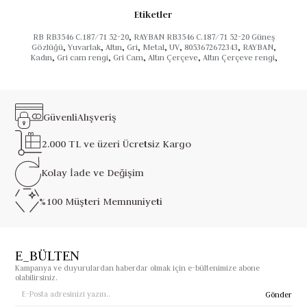
Etiketler
RB RB3546 C.187/71 52-20
,
RAYBAN RB3546 C.187/71 52-20 Güneş
Gözlüğü
,
Yuvarlak
,
Altın
,
Gri
,
Metal
,
UV
,
8053672672343
,
RAYBAN
,
Kadın
,
Gri cam rengi
,
Gri Cam
,
Altın Çerçeve
,
Altın Çerçeve rengi
,
Güvenli
Alışveriş
2.000 TL ve üzeri
Ücretsiz Kargo
Kolay İade ve
Değişim
%100 Müşteri
Memnuniyeti
E_BÜLTEN
Kampanya ve duyurulardan haberdar olmak için e-bültenimize abone
olabilirsiniz.
Gönder