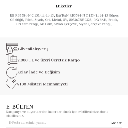
Etiketler
RB RB3584-N C.153/11 61-13
,
RAYBAN RB3584-N C.153/11 61-13 Güneş
Gözlüğü
,
Pilot
,
Siyah
,
Gri
,
Metal
,
UV
,
8053672830323
,
RAYBAN
,
Erkek
,
Gri cam rengi
,
Gri Cam
,
Siyah Çerçeve
,
Siyah Çerçeve rengi
,
Güvenli
Alışveriş
2.000 TL ve üzeri
Ücretsiz Kargo
Kolay İade ve
Değişim
%100 Müşteri
Memnuniyeti
E_BÜLTEN
Kampanya ve duyurulardan haberdar olmak için e-bültenimize abone
olabilirsiniz.
Gönder