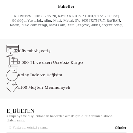
Etiketler
RB RB3592 C.001/F7 55-20
,
RAYBAN RB3592 C.001/F7 55-20 Güneş
Gözlüğü
,
Yuvarlak
,
Altın
,
Mavi
,
Metal
,
UV
,
8053672736717
,
RAYBAN
,
Kadın
,
Mavi cam rengi
,
Mavi Cam
,
Altın Çerçeve
,
Altın Çerçeve rengi
,
Güvenli
Alışveriş
2.000 TL ve üzeri
Ücretsiz Kargo
Kolay İade ve
Değişim
%100 Müşteri
Memnuniyeti
E_BÜLTEN
Kampanya ve duyurulardan haberdar olmak için e-bültenimize abone
olabilirsiniz.
Gönder