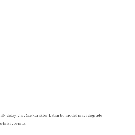
etrik detayıyla yüze karakter katan bu model mavi degrade
erinizi yormaz.