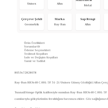
Unisex
Altın
Metal
Çerçeve Şekli
Marka
Sap Rengi
Geometrik
Ray-Ban
Altın
Ürün Özellikleri
Yorumlar
(0)
Ödeme Seçenekleri
Teslimat Koşulları
İade ve Değişim Koşulları
Tamir ve Tadilat
8053672828078
Ray-Ban RB3648 C.001/3F 51-21 Unisex Güneş Gözlüğü | Altın Çe
Tuana&Simge Optik
kalitesiyle sunulan
Ray-Ban RB3648 C.001/3F
camlarıyla gökyüzünün ferahlığını tarzınıza ekler. Göz sağlığınızı