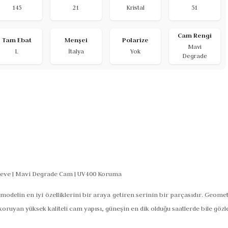
145
21
Kristal
51
Cam Rengi
Tam Ebat
Menşei
Polarize
Mavi
L
İtalya
Yok
Degrade
rçeve | Mavi Degrade Cam | UV400 Koruma
modelin en iyi özelliklerini bir araya getiren serinin bir parçasıdır. Geom
 koruyan yüksek kaliteli cam yapısı, güneşin en dik olduğu saatlerde bile gözl