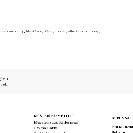
avi cam rengi
,
Mavi Cam
,
Altın Çerçeve
,
Altın Çerçeve rengi
,
teri
yeti
İ
MÜŞTERİ HİZMETLERİ
KURUMSAL
Mesafeli Satış Sözleşmesi
Hakkımızda
Cayma Hakkı
İletişim