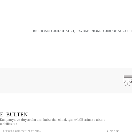
Menşei:
İtalya
Kullanım Alanı:
Günlük yaşam, açık hava buluşmaları, seyah
Ray-Ban RB3648 C.001/3F
,
Tuana&Simge Optik
güvencesiyle klasi
RB RB3648 C.001/3F 51-21
,
RAYBAN RB3648 C.001/3F 51-21 Gü
E_BÜLTEN
Kampanya ve duyurulardan haberdar olmak için e-bültenimize abone
olabilirsiniz.
Gönder