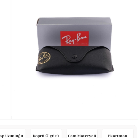
ap Uzunluğu
Köprü Ölçüsü
Cam Materyali
Ekartman