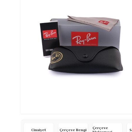
Çerçeve
Cinsiyet
Çerçeve Rengi
S
Malzemesi