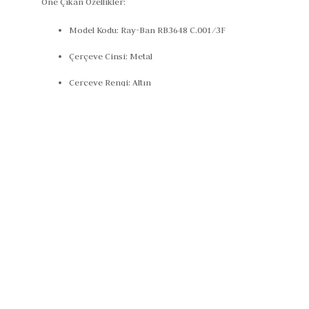
Öne Çıkan Özellikler:
Model Kodu:
Ray-Ban RB3648 C.001/3F
Çerçeve Cinsi:
Metal
Çerçeve Rengi:
Altın
Cam Rengi:
Mavi Degrade
Cam Özelliği:
UV400 Koruma
Cam Genişliği:
51 mm
Köprü Mesafesi:
21 mm
Sap Uzunluğu:
145 mm
Çerçeve Şekli:
Geometrik
Polarize Özelliği:
Yok
Cinsiyet:
Unisex