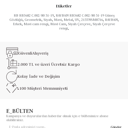
Etiketler
RB RB3682 C.002/80 51-19
,
RAYBAN RB3682 C.002/80 51-19 Güneş
Gözlüğü
,
Geometrik
,
Siyah
,
Mavi
,
Metal
,
UV
,
215TNSM8716
,
RAYBAN
,
Erkek
,
Mavi cam rengi
,
Mavi Cam
,
Siyah Çerçeve
,
Siyah Çerçeve
rengi
,
Güvenli
Alışveriş
2.000 TL ve üzeri
Ücretsiz Kargo
Kolay İade ve
Değişim
%100 Müşteri
Memnuniyeti
E_BÜLTEN
Kampanya ve duyurulardan haberdar olmak için e-bültenimize abone
olabilirsiniz.
Gönder