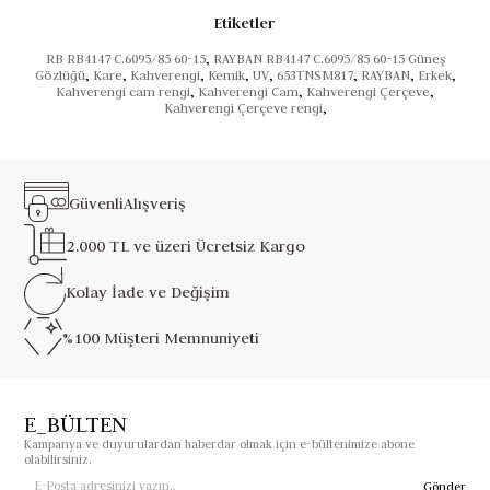
Etiketler
RB RB4147 C.6095/85 60-15
,
RAYBAN RB4147 C.6095/85 60-15 Güneş
Gözlüğü
,
Kare
,
Kahverengi
,
Kemik
,
UV
,
653TNSM817
,
RAYBAN
,
Erkek
,
Kahverengi cam rengi
,
Kahverengi Cam
,
Kahverengi Çerçeve
,
Kahverengi Çerçeve rengi
,
Güvenli
Alışveriş
2.000 TL ve üzeri
Ücretsiz Kargo
Kolay İade ve
Değişim
%100 Müşteri
Memnuniyeti
E_BÜLTEN
Kampanya ve duyurulardan haberdar olmak için e-bültenimize abone
olabilirsiniz.
Gönder