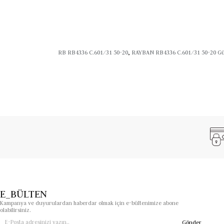
Menşei:
İtalya
Kullanım Alanı:
Entelektüel kombinler, günlük şıklık ve şehi
Ray-Ban RB4336 C.601/31, Tuana&Simge Optik farkıyla yuvarlak hat
RB RB4336 C.601/31 50-20
,
RAYBAN RB4336 C.601/31 50-20 G
E_BÜLTEN
Kampanya ve duyurulardan haberdar olmak için e-bültenimize abone
olabilirsiniz.
Gönder