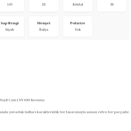
145
20
Kristal
50
Sap Rengi
Menşei
Polarize
Siyah
İtalya
Yok
 Yeşil Cam | UV400 Koruma
yuvarlak hatları karakteristik bir tasarımıyla sunan retro bir parçadır. Si