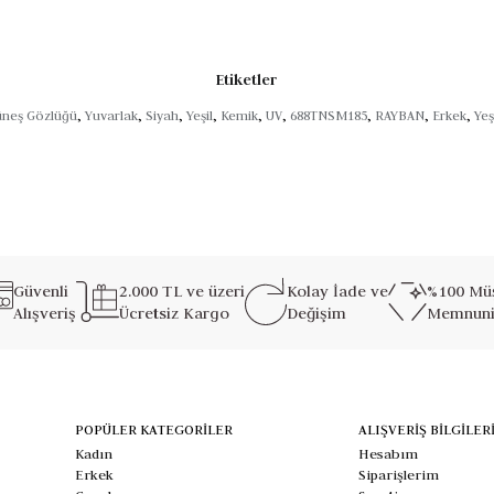
r hayatı
Etiketler
ların estetiğini zamansız siyahla buluşturmak isteyenler için.
üneş Gözlüğü
,
Yuvarlak
,
Siyah
,
Yeşil
,
Kemik
,
UV
,
688TNSM185
,
RAYBAN
,
Erkek
,
Yeş
Güvenli
2.000 TL ve üzeri
Kolay İade ve
%100 Müş
Alışveriş
Ücretsiz Kargo
Değişim
Memnuni
POPÜLER KATEGORİLER
ALIŞVERİŞ BİLGİLER
Kadın
Hesabım
Erkek
Siparişlerim