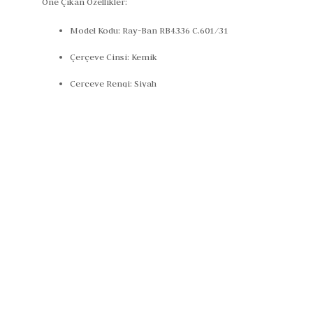
Öne Çıkan Özellikler:
Model Kodu:
Ray-Ban RB4336 C.601/31
Çerçeve Cinsi:
Kemik
Çerçeve Rengi:
Siyah
Cam Rengi:
Yeşil
Cam Özelliği:
UV400 Koruma
Cam Genişliği:
50 mm
Köprü Mesafesi:
20 mm
Sap Uzunluğu:
145 mm
Çerçeve Şekli:
Yuvarlak
Polarize Özelliği:
Yok
Cinsiyet:
Unisex