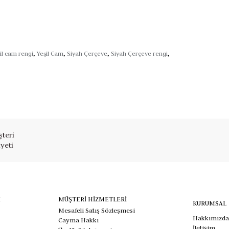
il cam rengi
,
Yeşil Cam
,
Siyah Çerçeve
,
Siyah Çerçeve rengi
,
teri
yeti
İ
MÜŞTERİ HİZMETLERİ
KURUMSAL
Mesafeli Satış Sözleşmesi
Hakkımızda
Cayma Hakkı
İletişim