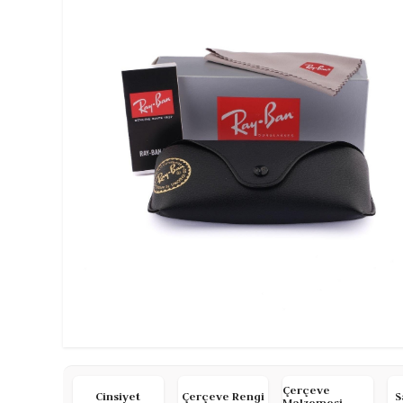
Çerçeve
Cinsiyet
Çerçeve Rengi
S
Malzemesi