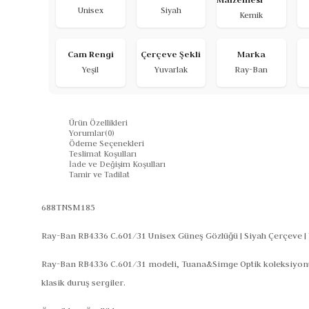
Unisex
Siyah
Kemik
Cam Rengi
Çerçeve Şekli
Marka
Yeşil
Yuvarlak
Ray-Ban
Ürün Özellikleri
Yorumlar
(0)
Ödeme Seçenekleri
Teslimat Koşulları
İade ve Değişim Koşulları
Tamir ve Tadilat
688TNSM185
Ray-Ban RB4336 C.601/31 Unisex Güneş Gözlüğü | Siyah Çerçeve |
Ray-Ban RB4336 C.601/31 modeli, Tuana&Simge Optik koleksiyonunda 
klasik duruş sergiler.