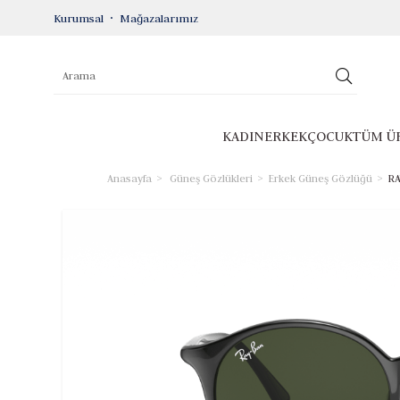
Kurumsal
Mağazalarımız
KADIN
ERKEK
ÇOCUK
TÜM Ü
Anasayfa
Güneş Gözlükleri
Erkek Güneş Gözlüğü
RA