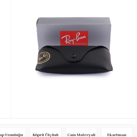
ap Uzunluğu
Köprü Ölçüsü
Cam Materyali
Ekartman