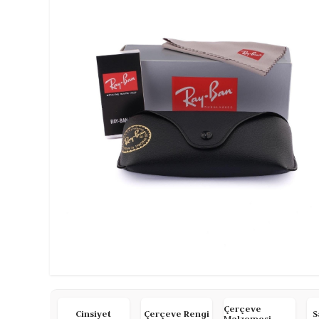
Çerçeve
Cinsiyet
Çerçeve Rengi
S
Malzemesi