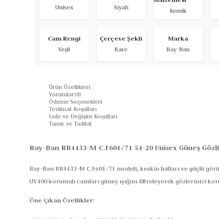
Unisex
Siyah
Kemik
Cam Rengi
Çerçeve Şekli
Marka
Yeşil
Kare
Ray-Ban
Ürün Özellikleri
Yorumlar
(0)
Ödeme Seçenekleri
Teslimat Koşulları
İade ve Değişim Koşulları
Tamir ve Tadilat
Ray-Ban RB4433-M C.F601/71 54-20 Unisex Güneş Gözlü
Ray-Ban RB4433-M C.F601/71 modeli, keskin hatları ve güçlü gör
UV400 korumalı camları güneş ışığını filtreleyerek gözlerinizi ko
Öne Çıkan Özellikler: