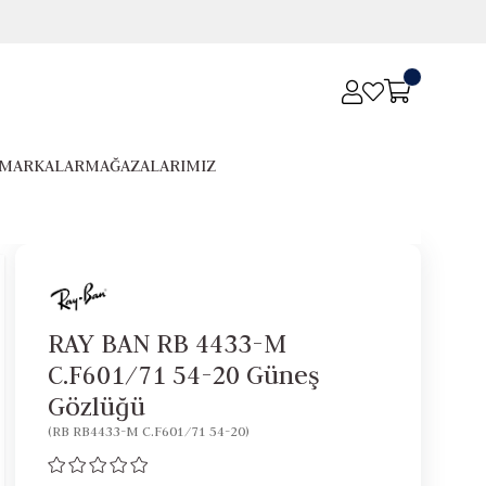
MARKALAR
MAĞAZALARIMIZ
RAY BAN RB 4433-M
C.F601/71 54-20 Güneş
Gözlüğü
(RB RB4433-M C.F601/71 54-20)