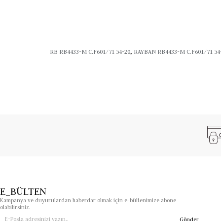
RB RB4433-M C.F601/71 54-20
,
RAYBAN RB4433-M C.F601/71 54
E_BÜLTEN
Kampanya ve duyurulardan haberdar olmak için e-bültenimize abone
olabilirsiniz.
Gönder