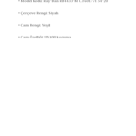
• Model Kodu: Ray-Ban RB4433-M C.F601/71 54-20
• Çerçeve Rengi: Siyah
• Cam Rengi: Yeşil
• Cam Özelliği: UV400 koruma
• Cam Genişliği: 54 mm
• Köprü Mesafesi: 20 mm
• Sap Uzunluğu: 145
• Çerçeve Yapısı: Kemik
• Cinsiyet: Unisex
• Kullanım Alanı: Günlük yaşam, şehir içi kullanım, açık hava aktivi
Ray-Ban RB4433-M modeli, Tuana&Simge Optik farkıyla her adımda 