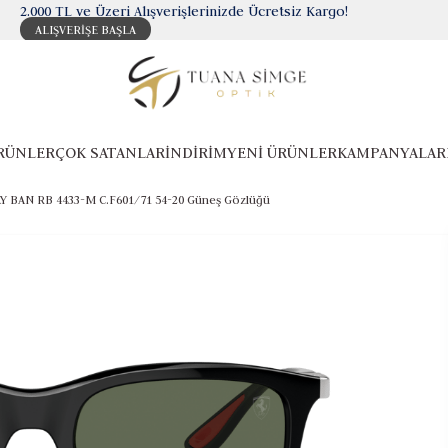
2.000 TL ve Üzeri Alışverişlerinizde Ücretsiz Kargo!
ALIŞVERİŞE BAŞLA
RÜNLER
ÇOK SATANLAR
İNDİRİM
YENİ ÜRÜNLER
KAMPANYALAR
Y BAN RB 4433-M C.F601/71 54-20 Güneş Gözlüğü