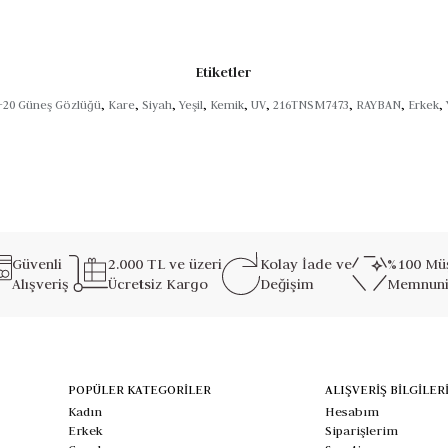
Etiketler
-20 Güneş Gözlüğü
,
Kare
,
Siyah
,
Yeşil
,
Kemik
,
UV
,
216TNSM7473
,
RAYBAN
,
Erkek
,
Güvenli
2.000 TL ve üzeri
Kolay İade ve
%100 Müş
Alışveriş
Ücretsiz Kargo
Değişim
Memnuni
POPÜLER KATEGORİLER
ALIŞVERİŞ BİLGİLER
Kadın
Hesabım
Erkek
Siparişlerim