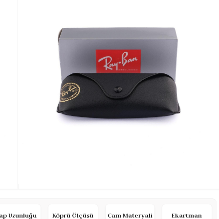
ap Uzunluğu
Köprü Ölçüsü
Cam Materyali
Ekartman