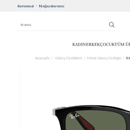
Kurumsal
Mağazalarımız
KADIN
ERKEK
ÇOCUK
TÜM Ü
Anasayfa
Güneş Gözlükleri
Erkek Güneş Gözlüğü
RA