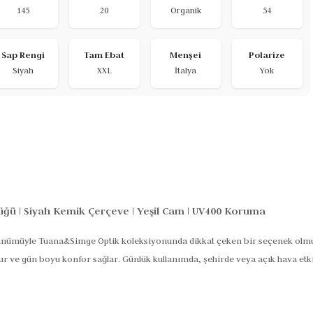
145
20
Organik
54
Sap Rengi
Tam Ebat
Menşei
Polarize
Siyah
XXL
İtalya
Yok
ğü | Siyah Kemik Çerçeve | Yeşil Cam | UV400 Koruma
ünümüyle Tuana&Simge Optik koleksiyonunda dikkat çeken bir seçenek olmuşt
rur ve gün boyu konfor sağlar. Günlük kullanımda, şehirde veya açık hava etki