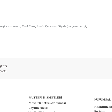
Yeşil cam rengi
,
Yeşil Cam
,
Siyah Çerçeve
,
Siyah Çerçeve rengi
,
teri
yeti
İ
MÜŞTERİ HİZMETLERİ
KURUMSAL
Mesafeli Satış Sözleşmesi
Hakkımızda
Cayma Hakkı
İletişim