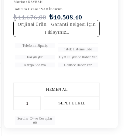
Marka
:
RAYBAN
İndirim Oranı
:
%
10
İndirim
₺11.676,00
₺10.508,40
Orijinal Ürün
- Garanti Belgesi İçin
Tıklayınız...
Telefonla Sipariş
İstek Listeme Ekle
Karşılaştır
Fiyat Düşünce Haber Ver
Kargo Bedava
Gelince Haber Ver
Sorular (0) ve Cevaplar
(0)