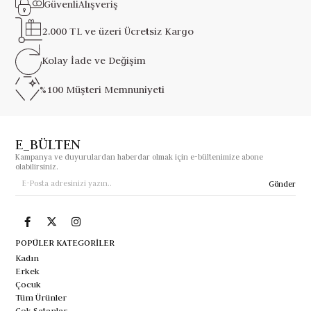
Güvenli
Alışveriş
2.000 TL ve üzeri
Ücretsiz Kargo
Kolay İade ve
Değişim
%100 Müşteri
Memnuniyeti
E_BÜLTEN
Kampanya ve duyurulardan haberdar olmak için e-bültenimize abone
olabilirsiniz.
Gönder
POPÜLER KATEGORİLER
Kadın
Erkek
Çocuk
Tüm Ürünler
Çok Satanlar