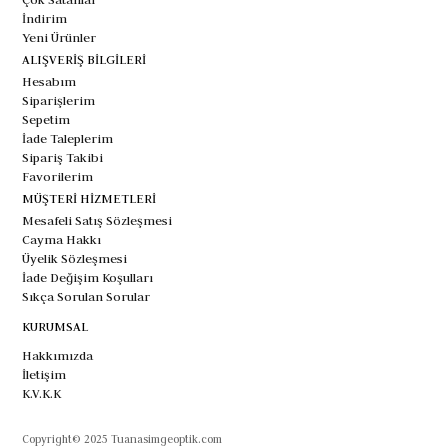
İndirim
Yeni Ürünler
ALIŞVERİŞ BİLGİLERİ
Hesabım
Siparişlerim
Sepetim
İade Taleplerim
Sipariş Takibi
Favorilerim
MÜŞTERİ HİZMETLERİ
Mesafeli Satış Sözleşmesi
Cayma Hakkı
Üyelik Sözleşmesi
İade Değişim Koşulları
Sıkça Sorulan Sorular
KURUMSAL
Hakkımızda
İletişim
K.V.K.K
Copyright© 2025 Tuanasimgeoptik.com