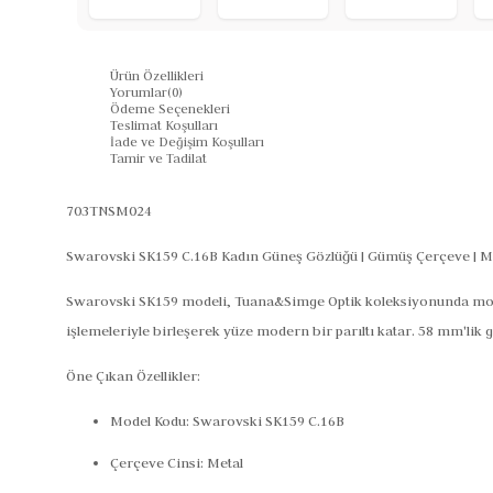
Ürün Özellikleri
Yorumlar
(0)
Ödeme Seçenekleri
Teslimat Koşulları
İade ve Değişim Koşulları
Tamir ve Tadilat
703TNSM024
Swarovski SK159 C.16B Kadın Güneş Gözlüğü | Gümüş Çerçeve | 
Swarovski SK159 modeli, Tuana&Simge Optik koleksiyonunda modern
işlemeleriyle birleşerek yüze modern bir parıltı katar. 58 mm'lik g
Öne Çıkan Özellikler:
Model Kodu:
Swarovski SK159 C.16B
Çerçeve Cinsi:
Metal