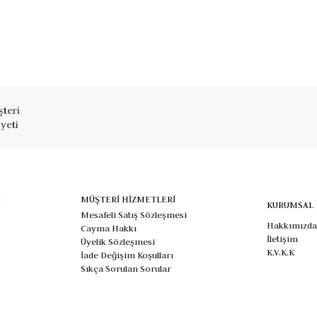
teri
yeti
İ
MÜŞTERİ HİZMETLERİ
KURUMSAL
Mesafeli Satış Sözleşmesi
Hakkımızda
Cayma Hakkı
İletişim
Üyelik Sözleşmesi
K.V.K.K
İade Değişim Koşulları
Sıkça Sorulan Sorular