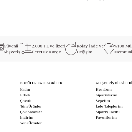
Güvenli
2.000 TL ve üzeri
Kolay İade ve
%100 Müş
Alışveriş
Ücretsiz Kargo
Değişim
Memnuni
POPÜLER KATEGORİLER
ALIŞVERİŞ BİLGİLER
Kadın
Hesabım
Erkek
Siparişlerim
Çocuk
Sepetim
Tüm Ürünler
İade Taleplerim
Çok Satanlar
Sipariş Takibi
İndirim
Favorilerim
Yeni Ürünler