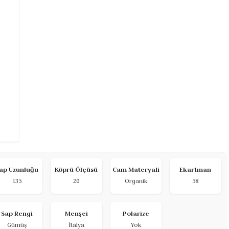
ap Uzunluğu
Köprü Ölçüsü
Cam Materyali
Ekartman
135
20
Organik
58
Sap Rengi
Menşei
Polarize
Gümüş
İtalya
Yok