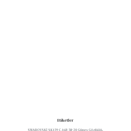
ks şehir stili
Etiketler
SWAROVSKİ SK159 C.16B 58-20 Güneş Gözlüğü
,