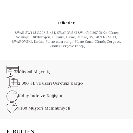
Etiketler
SWAR SW145 C.20Z 51-24
,
SWAROVSKİ SW145 C.20Z 51-24 Güneş
Gözlüğü
,
Dikdörtgen
,
Gümüş
,
Füme
,
Metal
,
UV
,
707TNSM343
,
SWAROVSKİ
,
Kadın
,
Füme cam rengi
,
Füme Cam
,
Gümüş Çerçeve
,
Gümüş Çerçeve rengi
,
Güvenli
Alışveriş
2.000 TL ve üzeri
Ücretsiz Kargo
Kolay İade ve
Değişim
%100 Müşteri
Memnuniyeti
E_BÜLTEN