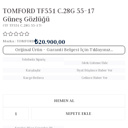
TOMFORD TF551 C.28G 55-17
Güneş Gözlüğü
(TF TF551 C.28G 55-17)
₺20.900,00
Marka
:
TOMFORD
Orijinal Ürün
- Garanti Belgesi İçin Tıklayınız...
Telefonla Sipariş
İstek Listeme Ekle
Karşılaştır
Fiyat Düşünce Haber Ver
Kargo Bedava
Gelince Haber Ver
Sorular (0) ve Cevaplar (0)